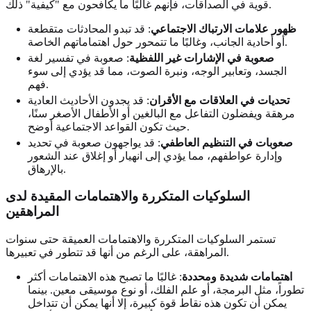
قوية في الصداقات، فإنهم غالبًا ما يكافحون مع "كيفية" ذلك.
ظهور علامات الارتباك الاجتماعي
: قد تبدو المحادثات متقطعة
أو أحادية الجانب، وغالبًا ما تتمحور حول اهتماماتهم الخاصة.
صعوبة في الإشارات غير اللفظية
: صعوبة في تفسير لغة
الجسد، وتعابير الوجه، ونبرة الصوت، مما قد يؤدي إلى سوء
فهم.
تحديات في العلاقات مع الأقران
: قد يجدون الأحاديث العادية
مرهقة ويفضلون التفاعل مع البالغين أو الأطفال الأصغر سنًا،
حيث تكون القواعد الاجتماعية أوضح.
صعوبات في التنظيم العاطفي
: قد يواجهون صعوبة في تحديد
وإدارة عواطفهم، مما يؤدي إلى انهيار أو إغلاق عند الشعور
بالإرهاق.
السلوكيات المتكررة والاهتمامات المقيدة لدى
المراهقين
تستمر السلوكيات المتكررة والاهتمامات العميقة حتى سنوات
المراهقة، على الرغم من أنها قد تتطور في تعبيرها.
اهتمامات شديدة ومحددة
: غالبًا ما تصبح هذه الاهتمامات أكثر
تطوراً، مثل البرمجة، أو علم الفلك، أو نوع موسيقى معين. بينما
يمكن أن تكون هذه نقاط قوة كبيرة، إلا أنها يمكن أن تتداخل