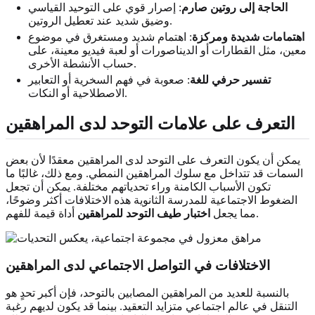
الحاجة إلى روتين صارم
: إصرار قوي على التوحيد القياسي
وضيق شديد عند تعطيل الروتين.
اهتمامات شديدة ومركزة
: اهتمام شديد ومستغرق في موضوع
معين، مثل القطارات أو الديناصورات أو لعبة فيديو معينة، على
حساب الأنشطة الأخرى.
تفسير حرفي للغة
: صعوبة في فهم السخرية أو التعابير
الاصطلاحية أو النكات.
التعرف على علامات التوحد لدى المراهقين
يمكن أن يكون التعرف على التوحد لدى المراهقين معقدًا لأن بعض
السمات قد تتداخل مع سلوك المراهقين النمطي. ومع ذلك، غالبًا ما
تكون الأسباب الكامنة وراء تحدياتهم مختلفة. يمكن أن تجعل
الضغوط الاجتماعية للمدرسة الثانوية هذه الاختلافات أكثر وضوحًا،
أداة قيمة للفهم.
مما يجعل
اختبار طيف التوحد للمراهقين
الاختلافات في التواصل الاجتماعي لدى المراهقين
بالنسبة للعديد من المراهقين المصابين بالتوحد، فإن أكبر تحدٍ هو
التنقل في عالم اجتماعي متزايد التعقيد. بينما قد يكون لديهم رغبة