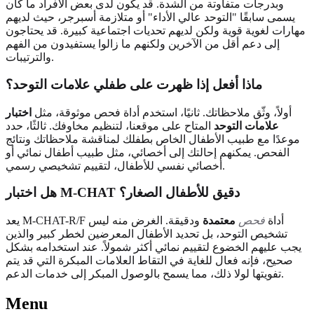
وبدرجات متفاوتة من الشدة. قد يكون لدى بعض الأفراد ما كان
يسمى سابقًا "التوحد عالي الأداء" أو متلازمة أسبرجر، حيث لديهم
مهارات لغوية قوية ولكن لديهم تحديات اجتماعية كبيرة. قد يحتاجون
إلى دعم أقل من الآخرين ولكنهم ما زالوا يستفيدون من الفهم
والترتيبات.
ماذا أفعل إذا ظهرت على طفلي علامات التوحد؟
أولاً، وثّق ملاحظاتك. ثانيًا، استخدم أداة فحص موثوقة، مثل
اختبار
علامات التوحد
المتاح على موقعنا، لتنظيم مخاوفك. ثالثًا، حدد
موعدًا مع طبيب الأطفال الخاص بطفلك لمناقشة ملاحظاتك ونتائج
الفحص. يمكنهم إحالتك إلى أخصائي، مثل طبيب أطفال نمائي أو
أخصائي نفسي للأطفال، لتقييم تشخيصي رسمي.
هل اختبار M-CHAT دقيق للأطفال الصغار؟
يعد M-CHAT-R/F أداة
فحص
معتمدة
ودقيقة. الغرض منه ليس
تشخيص التوحد، بل تحديد الأطفال المعرضين لخطر كبير والذين
يجب عليهم الخضوع لتقييم نمائي أكثر شمولاً. عند استخدامه بشكل
صحيح، فإنه فعال للغاية في التقاط العلامات المبكرة التي قد يتم
تفويتها لولا ذلك، مما يسمح بالوصول المبكر إلى خدمات الدعم.
Menu