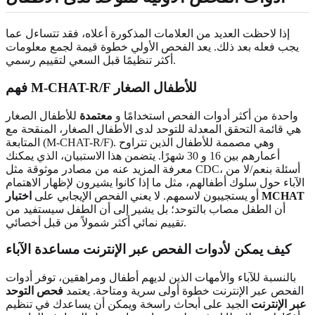
إذا لاحظت العديد من العلامات المذكورة أعلاه، فقد تتساءل عما
يجب فعله بعد ذلك. يعد الفحص الأولي خطوة قيمة لجمع معلومات
أكثر تنظيمًا قبل السعي لتقييم رسمي.
فهم M-CHAT-R/F للأطفال الصغار
واحدة من أكثر أدوات الفحص استخدامًا و
معتمدة
للأطفال الصغار
هي قائمة التحقق المعدلة للتوحد لدى الأطفال الصغار، المنقحة مع
المتابعة (M-CHAT-R/F). وهي مصممة للأطفال الذين تتراوح
أعمارهم بين 16 و 30 شهرًا. يتضمن هذا الاستبيان، الذي يمكنك
معرفة المزيد عنه من مصادر موثوقة مثل CDC، أسئلة بنعم/لا من
الآباء حول سلوك أطفالهم، مثل ما إذا كانوا يشيرون لإظهار الاهتمام
اختبار MCHAT
أو يستجيبون لاسمهم. لا يعني الفحص الإيجابي على
أن الطفل مصاب بالتوحد؛ بل يشير إلى أن الطفل سيستفيد من
تقييم نمائي أكثر شمولاً من قبل أخصائي.
كيف يمكن لأدوات الفحص عبر الإنترنت مساعدة الآباء
بالنسبة للآباء والأمهات الذين لديهم أطفال ومراهقين، توفر أدوات
الفحص عبر الإنترنت خطوة أولى سرية ومتاحة. يعتمد
فحص التوحد
عبر الإنترنت
الجيد على أبحاث راسخة ويمكن أن يساعدك في تنظيم