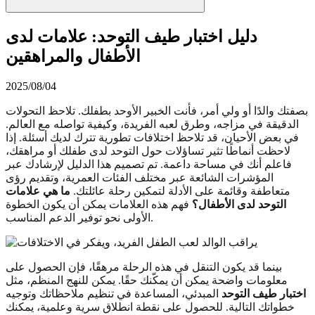
دليل اختبار طيف التوحد: علامات لدى
الأطفال والمراهقين
2025/08/04
بصفتك والدًا أو ولي أمر، فأنت الخبير الأوحد بطفلك. تلاحظ التحولات
الدقيقة في مزاجه، وطرق لعبه الفريدة، وكيفية تواصله مع العالم.
في بعض الأحيان، قد تلاحظ اختلافات تطورية تترك لديك أسئلة. إذا
لاحظت أنماطًا تثير تساؤلات حول التوحد لدى طفلك أو مراهقك،
فاعلم أنك في مساحة داعمة. تم تصميم هذا الدليل لإرشادك عبر
المؤشرات الشائعة عبر مختلف الفئات العمرية، وتقديم رؤى
متعاطفة وقائمة على الأدلة لتمكين رحلة عائلتك.
ما هي علامات
التوحد لدى الأطفال؟
فهم هذه العلامات يمكن أن يكون الخطوة
الأولى نحو توفير الدعم المناسب.
بينما قد يكون التنقل في هذه الرحلة مرهقًا، فإن الحصول على
معلومات واضحة يمكن أن يمكّنك حقًا. يمكن للنهج المنظم، مثل
اختبار طيف التوحد
المبدئي، المساعدة في تنظيم ملاحظاتك وتوجيه
خطواتك التالية. للحصول على نقطة انطلاق سرية وعلمية، يمكنك