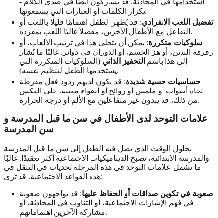
استخدامها في المحادثة. قد يشاركون أيضًا في صدى الكلام -
تكرار الكلمات أو العبارات التي يسمعونها.
تفضيل اللعب الانفرادي
: قد يُظهر الطفل اهتمامًا قليلًا باللعب أو
التفاعل مع الأطفال الآخرين، مفضلاً غالبًا اللعب بمفرده.
سلوكيات متكررة
: يمكن أن يتجلى هذا في ترتيب الألعاب، أو
رفرفة اليدين، أو هز الجسم، أو الدوران في دوائر. غالبًا ما يُشار
إلى هذا باسم
التحفيز الذاتي
(السلوكيات المتكررة التي
يستخدمها الطفل لتنظيم نفسه).
حساسيات حسية شديدة
: قد يكون لديهم ردود فعل مفرطة
تجاه أصوات أو ملمس أو روائح أو أضواء معينة. على العكس
من ذلك، قد يبدون غير متفاعلين مع الألم أو درجة الحرارة.
علامات التوحد لدى الأطفال في سن ما قبل المدرسة و
سن المدرسة
بحلول الوقت الذي يصل فيه الطفل إلى سن ما قبل المدرسة
والمدرسة الابتدائية، تصبح الديناميكيات الاجتماعية أكثر تعقيدًا. غالبًا
ما تشمل علامات التوحد في هذه المرحلة تحديات في التنقل في
هذه القواعد الاجتماعية. قد ترى:
صعوبة في تكوين صداقات أو الحفاظ عليها
: قد يواجهون صعوبة
في فهم الإشارات الاجتماعية، أو التناوب في المحادثة، أو
مشاركة الآخرين اهتماماتهم.