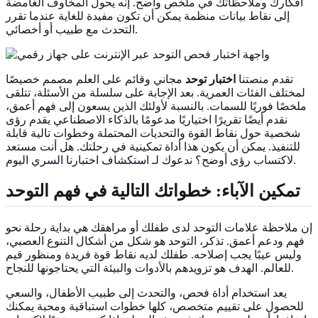
أفكارك وملاحظاتك في ملخص واضح. إنه يحول المخاوف الغامضة
إلى نقاط بيانات منظمة يمكن أن تكون مفيدة للغاية عندما تقرر
التحدث مع طبيب أو أخصائي.
تقدم منصتنا
اختبار توحد
مجاني وقائم على العلم مصمم خصيصًا
لمختلف الفئات العمرية. بعد الإجابة على سلسلة من الأسئلة، تتلقى
ملخصًا فوريًا للسمات. بالنسبة لأولئك الذين يسعون إلى فهم أعمق،
نقدم أيضًا تقريرًا اختياريًا مدعومًا بالذكاء الاصطناعي يقدم رؤى
شخصية حول نقاط القوة والتحديات المحتملة وخطوات تالية قابلة
للتنفيذ. يمكن أن يكون هذا أداة تمكينية في رحلتك. هل أنت مستعد
اليوم.
لاكتساب رؤى أوضح؟ ندعوك لـ
استكشاف اختبارنا السري
تمكين الآباء: خطواتك التالية في فهم التوحد
إن ملاحظة علامات التوحد لدى طفلك أو مراهقك هي بداية رحلة نحو
فهم ودعم أعمق. تذكر، التوحد هو شكل من أشكال التنوع العصبي،
وليس عيبًا يجب إصلاحه. طفلك لديه نقاط قوة فريدة ومنظور قيم
للعالم. الهدف هو تزويدهم بالأدوات والبيئة التي يحتاجونها للنجاح.
يعد استخدام أداة فحص، والتحدث إلى طبيب الأطفال، والسعي
للحصول على تقييم متخصص، كلها خطوات استباقية ومحبة يمكنك