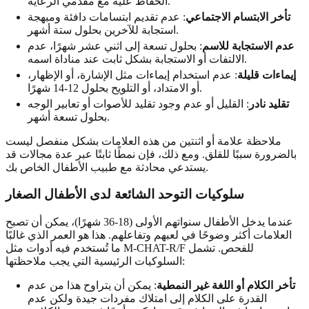
الحفاظ عليه مع مقدمي الرعاية.
تأخر الابتسام الاجتماعي
: عدم تقديم ابتسامات دافئة ومبهجة
استجابة للآخرين بحلول ستة أشهر.
عدم الاستجابة للاسم
: بحلول تسعة إلى اثني عشر شهرًا، عدم
الالتفات أو الاستجابة بشكل ثابت عند مناداة اسمه.
إيماءات قليلة
: عدم استخدام إيماءات مثل الإشارة، أو الإظهار،
أو الامتداد، أو التلويح بحلول 12-14 شهرًا.
تقليد نادر
: القليل أو عدم وجود تقليد للأصوات أو تعابير الوجه
بحلول تسعة أشهر.
ملاحظة علامة أو اثنتين من هذه العلامات بشكل منفصل ليست
بالضرورة سببًا للقلق. ومع ذلك، فإن نمطًا ثابتًا عبر عدة مجالات قد
يستدعي محادثة مع طبيب الأطفال الخاص بك.
سلوكيات التوحد الشائعة لدى الأطفال الصغار
عندما يدخل الأطفال سنواتهم الأولى (18-36 شهرًا)، يمكن أن تصبح
العلامات أكثر وضوحًا في لعبهم وتفاعلهم. هذا هو العمر الذي غالبًا
ما تُستخدم فيه أدوات مثل M-CHAT-R/F للفحص. تشمل
السلوكيات الرئيسية التي يجب ملاحظتها:
تأخر الكلام أو اللغة غير النمطية
: يمكن أن يتراوح هذا من عدم
القدرة على الكلام إلى امتلاك مفردات جيدة ولكن عدم