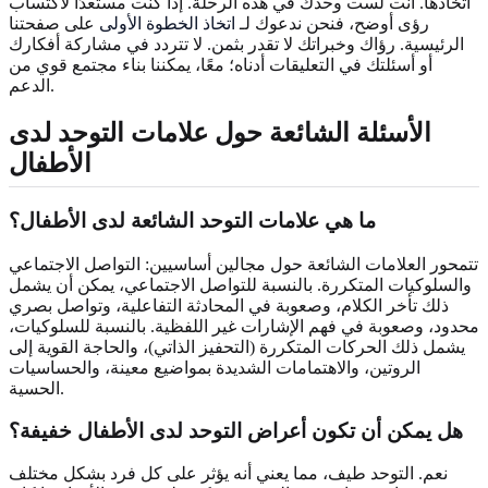
اتخاذها. أنت لست وحدك في هذه الرحلة. إذا كنت مستعدًا لاكتساب
رؤى أوضح، فنحن ندعوك لـ
اتخاذ الخطوة الأولى
على صفحتنا
الرئيسية. رؤاك وخبراتك لا تقدر بثمن. لا تتردد في مشاركة أفكارك
أو أسئلتك في التعليقات أدناه؛ معًا، يمكننا بناء مجتمع قوي من
الدعم.
الأسئلة الشائعة حول علامات التوحد لدى
الأطفال
ما هي علامات التوحد الشائعة لدى الأطفال؟
تتمحور العلامات الشائعة حول مجالين أساسيين: التواصل الاجتماعي
والسلوكيات المتكررة. بالنسبة للتواصل الاجتماعي، يمكن أن يشمل
ذلك تأخر الكلام، وصعوبة في المحادثة التفاعلية، وتواصل بصري
محدود، وصعوبة في فهم الإشارات غير اللفظية. بالنسبة للسلوكيات،
يشمل ذلك الحركات المتكررة (التحفيز الذاتي)، والحاجة القوية إلى
الروتين، والاهتمامات الشديدة بمواضيع معينة، والحساسيات
الحسية.
هل يمكن أن تكون أعراض التوحد لدى الأطفال خفيفة؟
نعم. التوحد طيف، مما يعني أنه يؤثر على كل فرد بشكل مختلف