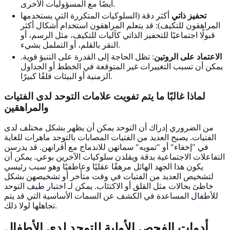
أيضًا مع المسؤوليات الأخرى.
تحفيز ذاتي
أكثر دقة (السلوكيات المتكررة التي يستخدمها
المراهقون للتكيف): قد يتعلم المراهقون استخدام أشكال أكثر
قبولًا اجتماعيًا للتحفيز الذاتي كآليات للتكيف، مثل الرسم، أو
النقر بالقلم، أو التململ بشيء.
الاعتماد على الروتين
: تظل الحاجة إلى القدرة على التنبؤ قوية.
يمكن أن تسبب التغييرات غير المتوقعة في الخطط أو الجداول
الزمنية أو البيئات قلقًا كبيرًا.
لماذا غالبًا ما يتم تفويت علامات التوحد لدى الفتيات
والمراهقين
من الضروري إدراك أن التوحد يمكن أن يظهر بشكل مختلف لدى
الفتيات. يصبح العديد من الفتيات المصابات بالتوحد ماهرات للغاية
في "إخفاء" أو "تمويه" سماتهن للاندماج مع أقرانهن. قد يدرسن
التفاعلات الاجتماعية بدقة ويقلدن سلوكيات الآخرين بوعي. يمكن أن
يكون هذا الجهد الهائل مرهقًا عقليًا وعاطفيًا وهو سبب رئيسي
لتشخيص العديد من الفتيات في وقت متأخر أو تشخيصهن بشكل
خاطئ بحالات مثل القلق أو الاكتئاب. يمكن لـ
اختبار طيف التوحد
للأطفال
المساعدة في الكشف عن السمات الأساسية التي قد يتم
تجاهلها لولا ذلك.
أدوات الفحص الأولية للتوحد لدى الأطفال