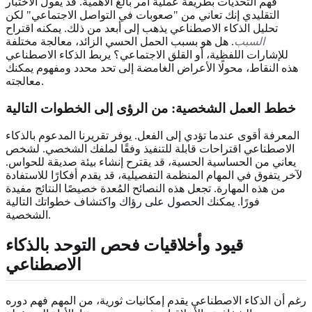
فهم التحديات بطريقة عملية أمر بالغ الأهمية. قد يقول الاختبار
التقليدي إنك تعاني من "صعوبات في التواصل الاجتماعي" لكن
تحليل الذكاء الاصطناعي يذهب إلى أبعد من ذلك. يمكنه اقتراح
السبب
. هل هو بسبب الحمل الحسي الزائد، معالجة مختلفة
للإشارات اللفظية، أو القلق الاجتماعي؟ يربط الذكاء الاصطناعي
هذه النقاط، محولًا الأعراض الغامضة إلى تحد محدد ومفهوم يمكنك
معالجته.
خطط العمل الشخصية: من الرؤى إلى الخطوات التالية
المعرفة أقوى عندما تؤدي إلى الفعل. يوفر تقريرنا المدعوم بالذكاء
الاصطناعي اقتراحات قابلة للتنفيذ وفقًا لملفك الشخصي. لشخص
يعاني من الحساسية الحسية، قد يقترح إنشاء بيئة صديقة للحواس.
لآخر يتفوق في المهام المنظمة التفصيلية، قد يقدم أفكارًا للاستفادة
من هذه المهارة. تجعل هذه النصائح المُعدة خصيصًا النتائج مفيدة
فورًا. يمكنك
الحصول على رؤاك
واكتشاف خطواتك التالية
الشخصية.
قيود وأخلاقيات فحص التوحد بالذكاء
الاصطناعي
رغم أن الذكاء الاصطناعي يقدم إمكانيات ثورية، من المهم فهم دوره