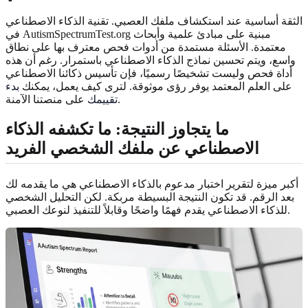
الثقة أساسية عند استكشاف ملفك العصبي. تقنية الذكاء الاصطناعي
في AutismSpectrumTest.org مبنية على مبادئ علمية وأبحاث
معتمدة. الأسئلة مستمدة من أدوات فحص معترف بها على نطاق
واسع، ويتم تحسين نماذج الذكاء الاصطناعي باستمرار. رغم أن هذه
أداة فحص وليست تشخيصًا رسميًا، فإن تأسيس ذكائنا الاصطناعي
على العلم المعتمد يوفر رؤى موثوقة. لترى كيف يعمل، يمكنك
بدء
على منصتنا الآمنة.
تقييمك
ما يتجاوز النتيجة: ما تكشفه الذكاء
الاصطناعي عن ملفك الشخصي الفريد
أكبر ميزة لتقرير اختبار مدعوم بالذكاء الاصطناعي هي ما يقدمه لك
بعد الرقم. قد تكون النتيجة البسيطة مربكة. لكن التحليل الشخصي
للذكاء الاصطناعي يقدم فهمًا واضحًا وقابلاً للتنفيذ لنوعك العصبي.