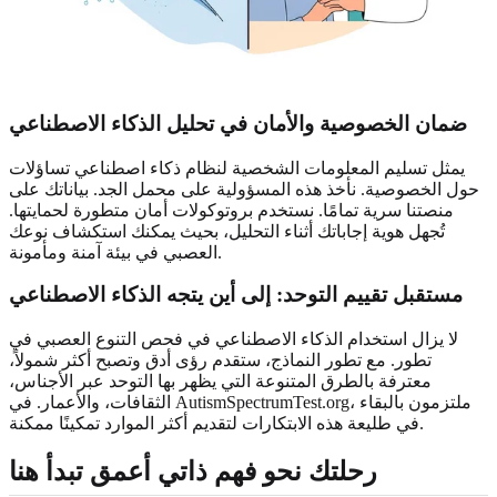
ضمان الخصوصية والأمان في تحليل الذكاء الاصطناعي
يمثل تسليم المعلومات الشخصية لنظام ذكاء اصطناعي تساؤلات
حول الخصوصية. نأخذ هذه المسؤولية على محمل الجد. بياناتك على
منصتنا سرية تمامًا. نستخدم بروتوكولات أمان متطورة لحمايتها.
تُجهل هوية إجاباتك أثناء التحليل، بحيث يمكنك استكشاف نوعك
العصبي في بيئة آمنة ومأمونة.
مستقبل تقييم التوحد: إلى أين يتجه الذكاء الاصطناعي
لا يزال استخدام الذكاء الاصطناعي في فحص التنوع العصبي في
تطور. مع تطور النماذج، ستقدم رؤى أدق وتصبح أكثر شمولاً،
معترفة بالطرق المتنوعة التي يظهر بها التوحد عبر الأجناس،
الثقافات، والأعمار. في AutismSpectrumTest.org، ملتزمون بالبقاء
في طليعة هذه الابتكارات لتقديم أكثر الموارد تمكينًا ممكنة.
رحلتك نحو فهم ذاتي أعمق تبدأ هنا