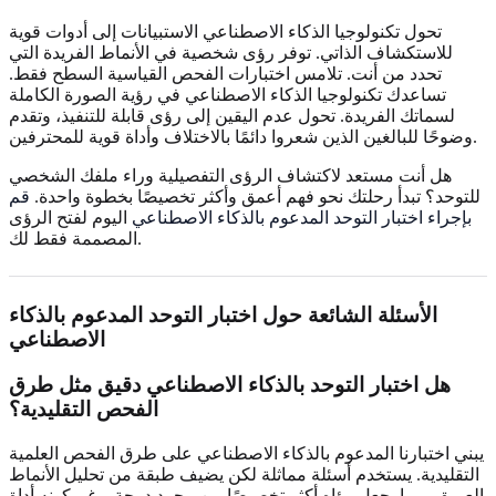
تحول تكنولوجيا الذكاء الاصطناعي الاستبيانات إلى أدوات قوية
للاستكشاف الذاتي. توفر رؤى شخصية في الأنماط الفريدة التي
تحدد من أنت. تلامس اختبارات الفحص القياسية السطح فقط.
تساعدك تكنولوجيا الذكاء الاصطناعي في رؤية الصورة الكاملة
لسماتك الفريدة. تحول عدم اليقين إلى رؤى قابلة للتنفيذ، وتقدم
وضوحًا للبالغين الذين شعروا دائمًا بالاختلاف وأداة قوية للمحترفين.
هل أنت مستعد لاكتشاف الرؤى التفصيلية وراء ملفك الشخصي
للتوحد؟ تبدأ رحلتك نحو فهم أعمق وأكثر تخصيصًا بخطوة واحدة.
قم
بإجراء اختبار التوحد المدعوم بالذكاء الاصطناعي
اليوم لفتح الرؤى
المصممة فقط لك.
الأسئلة الشائعة حول اختبار التوحد المدعوم بالذكاء
الاصطناعي
هل اختبار التوحد بالذكاء الاصطناعي دقيق مثل طرق
الفحص التقليدية؟
يبني اختبارنا المدعوم بالذكاء الاصطناعي على طرق الفحص العلمية
التقليدية. يستخدم أسئلة مماثلة لكن يضيف طبقة من تحليل الأنماط
العميق، مما يجعل رؤاه أكثر تخصيصًا من مجرد درجة. رغم كونه أداة