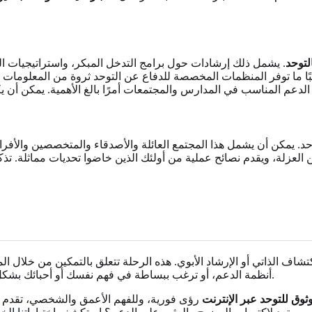
لتوحد
. يشمل ذلك إرشادات حول برامج التدخل المبكر، واستراتيجيات الد
لبًا ما توفر المنظمات المخصصة للدفاع عن التوحد ثروة من المعلومات 
الدعم المناسب في المدارس والمجتمعات أمرًا بالغ الأهمية. يمكن أن 
حد. يمكن أن يشمل هذا المجتمع العائلة والأصدقاء والمتخصصين والأفراد
من العزلة، ويقدم نصائح عملية من أولئك الذين خاضوا تحديات مماثلة. 
اف الذاتي أو الإرشاد الأبوي. هذه الرحلة تتعلق بالتمكين من خلا
أنظمة الدعم، أو ترغب ببساطة في فهم نفسك أو أحبائك بشكل أفضل، فإن كل خطوة إلى الأمام تساهم في حياة أغنى وأكثر إشباعًا.
وق للتوحد عبر الإنترنت
رؤى فورية، وللفهم الأعمق والشخصي، تقدم ت