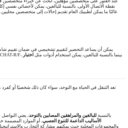
عند العثور على متخصصين مؤهلين، ابحث عن خبراء متخصصين في تق
نقطة الاتصال الأولى. بالنسبة للبالغين، يمكن لأخصائي نفسي 
يمكن أن يساعد التحضير لتقييم تشخيصي في ضمان تقييم شامل. ا
المرصودة. كن مستعدًا لمناقشة التاريخ العائلي والتاريخ الطبي والمخاوف المحددة. بالنسبة للأطفال، قد يُطلب منك إكمال استبيانات مثل M-CHAT-R/F، بينما بالنسبة للبالغين، يمكن استخدام أدوات مثل
اختبار
تعد التنقل في الحياة مع التوحد، سواء كان ذلك شخصيًا أو كفرد
بالنسبة
للبالغين والمراهقين المصابين بالتوحد
، يعني التواصل 
الأساليب الداعمة للتنوع العصبي
، أو الموارد المصممة خص
والمجموعات المحلية حيث يمكنهم مشاركة التجارب والاستراتيجيا