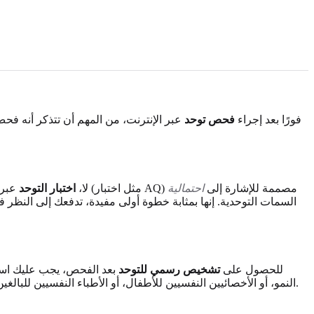
فورًا بعد إجراء
فحص توحد
عبر الإنترنت، من المهم أن تتذكر أنه فحص
، هي أدوات فحص تستند إلى أبحاث مثبتة (مثل اختبار AQ) مصممة للإشارة إلى
احتمالية
لا،
اختبار التوحد
عبر 
السمات التوحدية. إنها بمثابة خطوة أولى مفيدة، تدفعك إلى النظر 
للحصول على
تشخيص رسمي للتوحد
بعد الفحص، يجب عليك است
للحصول على رؤى أولية.
النمو، أو الأخصائيين النفسيين للأطفال، أو الأطباء النفسيين للب