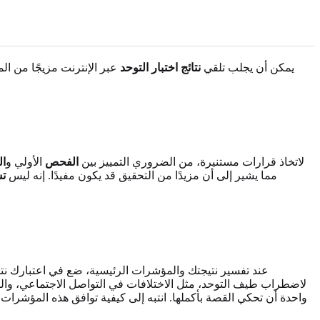
يمكن أن يجلب تلقي
نتائج اختبار التوحد
عبر الإنترنت مزيجًا من المش
لاتخاذ قرارات مستنيرة، من الضروري التمييز بين
الفحص
الأولي و
ا
طيف التوحد (ASD)، مما يشير إلى أن مزيدًا من التحقيق قد يكون مفيدًا. إنه ليس
تش
عند تفسير نتيجتك والمؤشرات الرئيسية، ضع في اعتبارك نتا
لاضطراب طيف التوحد، مثل الاختلافات في التواصل الاجتماعي، والسل
واحدة أن تحكي القصة بأكملها. انتبه إلى كيفية توافق هذه المؤشرا