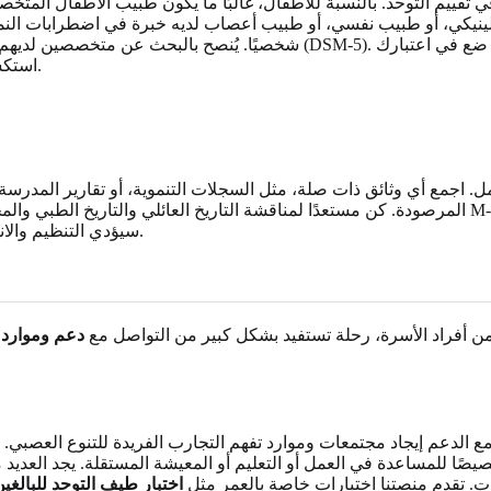
ييم التوحد. بالنسبة للأطفال، غالبًا ما يكون طبيب الأطفال المتخ
إكلينيكي، أو طبيب نفسي، أو طبيب أعصاب لديه خبرة في اضطرابات الن
شخصيًا. يُنصح بالبحث عن متخصصين لديهم خبرة مع الفئة العمرية المحددة وعلى
.
استكش
جمع أي وثائق ذات صلة، مثل السجلات التنموية، أو تقارير المدرسة، أ
.
أو AQ. سيؤدي التنظيم و
 من أفراد الأسرة، رحلة تستفيد بشكل كبير من التواصل مع
دعم وموارد 
مع الدعم إيجاد مجتمعات وموارد تفهم التجارب الفريدة للتنوع العصبي
يصًا للمساعدة في العمل أو التعليم أو المعيشة المستقلة. يجد العديد من
ت. تقدم منصتنا اختبارات خاصة بالعمر مثل
اختبار طيف التوحد للبالغي