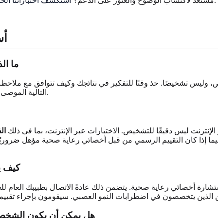
. تبدأ رحلتك الممكّنة نحو الفهم الآن.
مستعد لاكتساب الوضوح والعثور على الدعم؟
استكشف اختباراتنا الخا
أس
ما ال
، وليس تشخيصًا. خذ وقتًا للتفكير في نتائجك وكيف تتوافق مع ملاحظات
التالية الموصى بها هي النظر في طلب تقييم متخصص للحصول على تشخيص رسمي.
الإنترنت ليس دقيقًا للتشخيص. الاختبارات عبر الإنترنت، بما في ذلك
ال
فيما إذا كان التقييم الرسمي من قبل أخصائي رعاية صحية مؤهل ضروريًا
كيف ي
شارة أخصائي رعاية صحية. يتضمن ذلك عادةً الاتصال بطبيبك العام 
الغين الذين يتخصصون في اضطرابات النمو العصبي. سيقومون بإجراء تقيي
هل يمكن أن يكون الشخص م