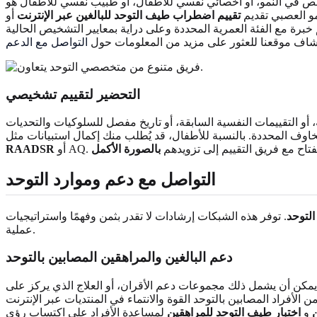
صص في النمو، أو أخصائي نفسي للأطفال، أو طبيب نفسي للأطفال هو
مو العصبي تقديم
تقييم اضطراب طيف التوحد للبالغين عبر الإنترنت
أو
 دراية بمعايير التشخيص الحالية (DSM-5). غالبًا ما يمكن لطبيبك العام تقديم إحالات إلى متخصصين محليين. ضع في اعتبارك
اف موقعنا للعثور على مزيد من المعلومات حول
التواصل مع الدعم
التحضير لتقييم تشخيصي
و التقييمات النفسية السابقة، أو تاريخ مفصل للسلوكيات والتحديات
الانفتاح مع فريق التقييم إلى تزويدهم
بالصورة الأكمل
RAADSR
التواصل مع دعم وموارد التوحد
التوحد
. توفر هذه الشبكات إرشادات لا تقدر بثمن وفهمًا واستراتيجيات
عملية.
دعم البالغين والمراهقين المصابين بالتوحد
. يمكن أن يشمل ذلك مجموعات دعم الأقران، أو العلاج الذي يركز على
 الأفراد المصابين بالتوحد القوة والانتماء في المنتديات عبر الإنترنت
ن
و
اختبار طيف التوحد للمراهقين
لمساعدة الأفراد على اكتساب رؤى