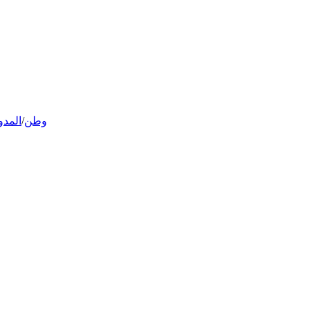
وطن
/
المدو