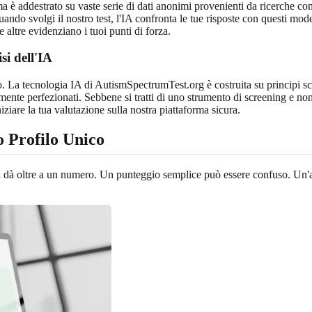
tema è addestrato su vaste serie di dati anonimi provenienti da ricerche c
uando svolgi il nostro test, l'IA confronta le tue risposte con questi mo
e altre evidenziano i tuoi punti di forza.
si dell'IA
co. La tecnologia IA di AutismSpectrumTest.org è costruita su principi sc
nte perfezionati. Sebbene si tratti di uno strumento di screening e non
niziare la tua valutazione
sulla nostra piattaforma sicura.
o Profilo Unico
e ti dà oltre a un numero. Un punteggio semplice può essere confuso. Un'a