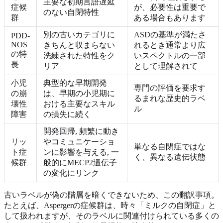
主要な初期言語遅延
症候
が、必要性は重要で
のない自閉特性
群
ある場合もあります
別の古いカテゴリに
ASDの基準が満たさ
PDD-
NOS
きちんと収まらない
れるとき通常より広
の特
洗練された特性をク
いスペクトルの一部
長
リア
として理解されて
小児
典型的な早期開発
専門の評価を要求す
の崩
は、早期の小児期に
るまれな歴史的ラベ
壊性
おける主要なスキル
ル
障害
の損失に続く
開発回帰, 頻繁に動き
リッ
やコミュニケーショ
単なる自閉症ではな
ト症
ンに影響を与える, 一
く、異なる遺伝状態
候群
般的にMECP2遺伝子
の変化にリンク
古いラベルが偽の階層を暗くできないため、この翻訳事項。
たとえば、Aspergerの症候群は、時々「ミルクの自閉症」と
して扱われますが、そのラベルに関連付けられている多くの