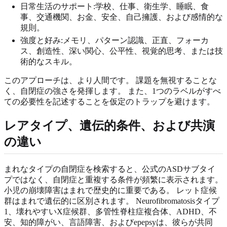
日常生活のサポート:学校、仕事、衛生学、睡眠、食
事、交通機関、お金、安全、自己擁護、および感情的な
規則。
強度と好み:メモリ、パターン認識、正直、フォーカ
ス、創造性、深い関心、公平性、視覚的思考、または技
術的なスキル。
このアプローチは、より人間です。 課題を無視することな
く、自閉症の強さを発揮します。 また、1つのラベルがすべ
ての必要性を記述することを仮定のトラップを避けます。
レアタイプ、遺伝的条件、および共演
の違い
まれなタイプの自閉症を検索すると、公式のASDサブタイ
プではなく、自閉症と重複する条件が頻繁に表示されます。
小児の崩壊障害はまれで歴史的に重要である。 レット症候
群はまれで遺伝的に区別されます。 Neurofibromatosisタイプ
1、壊れやすいX症候群、多管性脊柱症複合体、ADHD、不
安、知的障がい、言語障害、およびepepsyは、彼らが共同