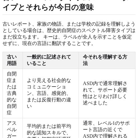
イプとそれらが今日の意味
古いレポート、家族の物語、または学校の記録を理解しよう
としている場合は、歴史的自閉症のスペクトル障害タイプは
まだ役立ちます。 キーは、ラベルが全人を示すことを仮定
せずに、現在の言語に翻訳することです。
古い
一般的に記述されて
今それを理解する方
用語
いること
法
自閉
症ま
より見える社会的な
ASD内で通常理解さ
たは
コミュニケーショ
れて、サポート必要
古典
ン、言語、感覚的、
性はとりわけ詳しく
的な
または反復行動の違
述べました
自閉
い
症
アス
通常、レベル1のサポ
平均的または前平均
ペル
ート言語の近くで
的な認知スキルで、
ガー
ASD内で理解される