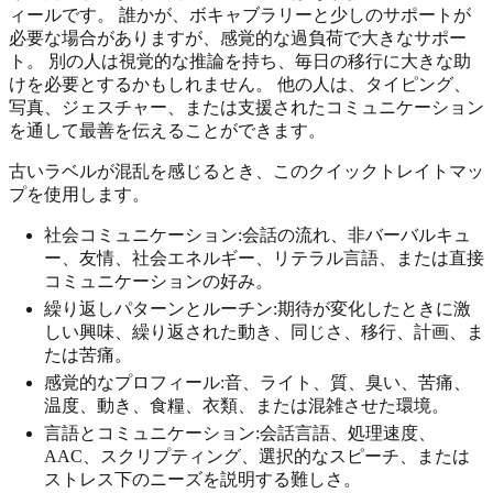
ィールです。 誰かが、ボキャブラリーと少しのサポートが
必要な場合がありますが、感覚的な過負荷で大きなサポー
ト。 別の人は視覚的な推論を持ち、毎日の移行に大きな助
けを必要とするかもしれません。 他の人は、タイピング、
写真、ジェスチャー、または支援されたコミュニケーション
を通して最善を伝えることができます。
古いラベルが混乱を感じるとき、このクイックトレイトマッ
プを使用します。
社会コミュニケーション:会話の流れ、非バーバルキュ
ー、友情、社会エネルギー、リテラル言語、または直接
コミュニケーションの好み。
繰り返しパターンとルーチン:期待が変化したときに激
しい興味、繰り返された動き、同じさ、移行、計画、ま
たは苦痛。
感覚的なプロフィール:音、ライト、質、臭い、苦痛、
温度、動き、食糧、衣類、または混雑させた環境。
言語とコミュニケーション:会話言語、処理速度、
AAC、スクリプティング、選択的なスピーチ、または
ストレス下のニーズを説明する難しさ。