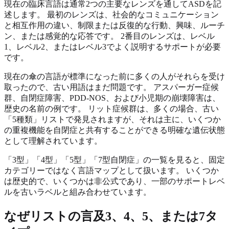
現在の臨床言語は通常2つの主要なレンズを通してASDを記
述します。 最初のレンズは、社会的なコミュニケーション
と相互作用の違い、制限または反復的な行動、興味、ルーチ
ン、または感覚的な応答です。 2番目のレンズは、レベル
1、レベル2、またはレベル3でよく説明するサポートが必要
です。
現在の傘の言語が標準になった前に多くの人がそれらを受け
取ったので、古い用語はまだ問題です。 アスパーガー症候
群、自閉症障害、PDD-NOS、および小児期の崩壊障害は、
歴史の名前の例です。 リット症候群は、多くの場合、古い
「5種類」リストで発見されますが、それは主に、いくつか
の重複機能を自閉症と共有することができる明確な遺伝状態
として理解されています。
「3型」「4型」「5型」「7型自閉症」の一覧を見ると、固定
カテゴリーではなく言語マップとして扱います。 いくつか
は歴史的で、いくつかは非公式であり、一部のサポートレベ
ルを古いラベルと組み合わせています。
なぜリストの言及3、4、5、または7タ