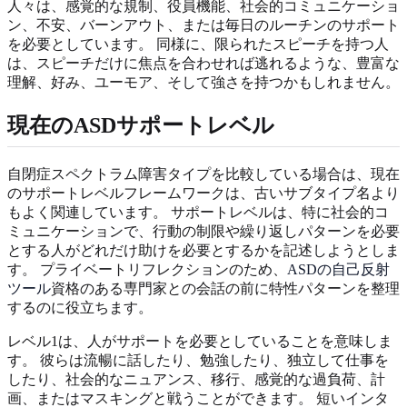
人々は、感覚的な規制、役員機能、社会的コミュニケーショ
ン、不安、バーンアウト、または毎日のルーチンのサポート
を必要としています。 同様に、限られたスピーチを持つ人
は、スピーチだけに焦点を合わせれば逃れるような、豊富な
理解、好み、ユーモア、そして強さを持つかもしれません。
現在のASDサポートレベル
自閉症スペクトラム障害タイプを比較している場合は、現在
のサポートレベルフレームワークは、古いサブタイプ名より
もよく関連しています。 サポートレベルは、特に社会的コ
ミュニケーションで、行動の制限や繰り返しパターンを必要
とする人がどれだけ助けを必要とするかを記述しようとしま
す。 プライベートリフレクションのため、
ASDの自己反射
ツール
資格のある専門家との会話の前に特性パターンを整理
するのに役立ちます。
レベル1は、人がサポートを必要としていることを意味しま
す。 彼らは流暢に話したり、勉強したり、独立して仕事を
したり、社会的なニュアンス、移行、感覚的な過負荷、計
画、またはマスキングと戦うことができます。 短いインタ