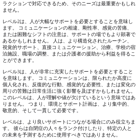
ラクションで対応できるため、そのニーズは最重要かもしれ
ません。
レベル2は、人が大幅なサポートを必要とすることを意味し
ます。 コミュニケーションの相違、剛性率、感覚の苦痛、
または困難なシフトの注意は、サポートの場でもより顕著で
あるかもしれません。 人は、より構造化されたルーチン、
視覚的サポート、直接コミュニケーション、治療、学校の宿
泊施設、職場の調整、または介護者の援助から利益を得るこ
とができます。
レベル3は、人が非常に充実したサポートを必要とすること
を意味します。 コミュニケーションは、限られたか高度に
個人化され、反復的な行動、感覚的な必要性、または変化の
周りの苦難は日常生活に強く影響を及ぼすかもしれません。
このレベルは、人が理解や値が欠けているという意味ではあ
りません。 つまり、環境とサポート計画は、より集中的、
敬意的、そして一貫して必要です。
レベルは、より良いサポートにつながる場合にのみ役立ちま
す。 彼らは自閉症の人々をランク付けしたり、特定の人と
の未来を予測するために使用すべきではありません。