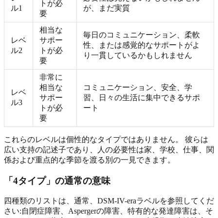
トが必
ル1
が、まだ実質
要
相当な
毎日のコミュニケーション、柔軟
レベ
サポー
性、または感覚的なサポートがよ
ル2
トが必
り一貫しているかもしれません
要
非常に
相当な
コミュニケーション、安全、学
レベ
サポー
習、日々の生活に集中できるサポ
ル3
トが必
ート
要
これらのレベルは個性的なタイプではありません。 彼らは
広い支持の記述子であり、人の必要性は家、学校、仕事、関
係および重点的な季節を渡る別の一見できます。
「4タイプ」の通常の意味
四種類のリストは、通常、DSM-IV-eraラベルを参照してくだ
さい:自閉症障害、Aspergerの障害、特有的な発達障害は、そ