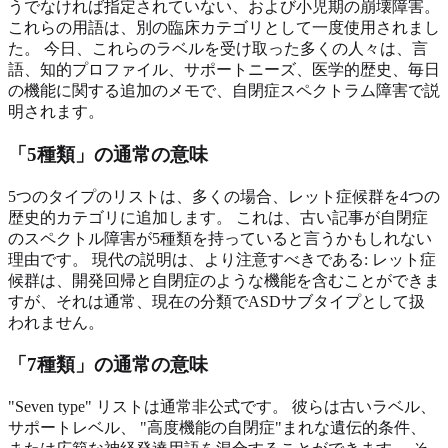
うでなければ指定されていない、および小児期の崩壊障害。
これらの用語は、別の臨床カテゴリとして一度使用されまし
た。 今日、これらのラベルを受け取った多くの人々は、言
語、知的プロファイル、サポートニーズ、医学的歴史、毎日
の機能に関する追加のメモで、自閉症スペクトラム障害で説
明されます。
「5種類」の通常の意味
5つのタイプのリストは、多くの場合、レット症候群を4つの
歴史的カテゴリに追加します。 これは、古い記事が自閉症
のスペクトル障害が5種類を持っていると言うかもしれない
理由です。 現代の説明は、より注意すべきである: レット症
候群は、開発回帰と自閉症のような機能を含むことができま
すが、それは通常、現在の分類でASDサブタイプとして扱
われません。
「7種類」の通常の意味
"Seven type" リストは通常非公式です。 彼らは古いラベル、
サポートレベル、 "高度機能の自閉症"まれな遺伝的条件、