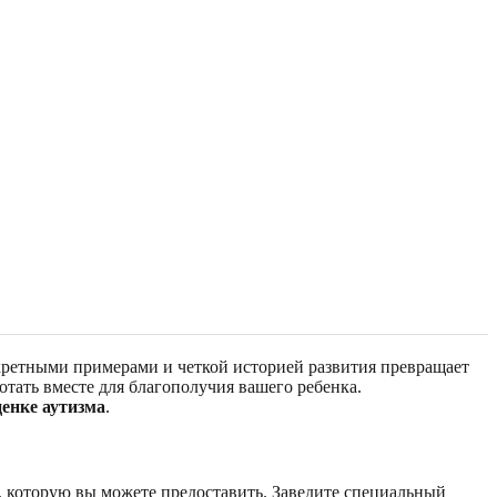
кретными примерами и четкой историей развития превращает
ать вместе для благополучия вашего ребенка.
ценке аутизма
.
, которую вы можете предоставить. Заведите специальный