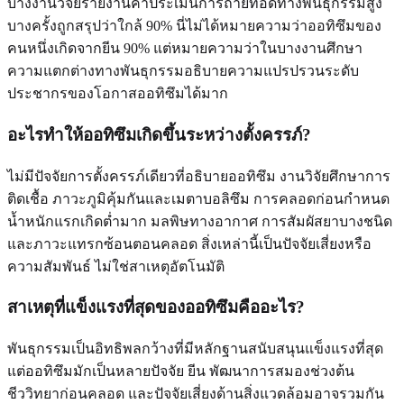
บางงานวิจัยรายงานค่าประเมินการถ่ายทอดทางพันธุกรรมสูง
บางครั้งถูกสรุปว่าใกล้ 90% นี่ไม่ได้หมายความว่าออทิซึมของ
คนหนึ่งเกิดจากยีน 90% แต่หมายความว่าในบางงานศึกษา
ความแตกต่างทางพันธุกรรมอธิบายความแปรปรวนระดับ
ประชากรของโอกาสออทิซึมได้มาก
อะไรทำให้ออทิซึมเกิดขึ้นระหว่างตั้งครรภ์?
ไม่มีปัจจัยการตั้งครรภ์เดียวที่อธิบายออทิซึม งานวิจัยศึกษาการ
ติดเชื้อ ภาวะภูมิคุ้มกันและเมตาบอลิซึม การคลอดก่อนกำหนด
น้ำหนักแรกเกิดต่ำมาก มลพิษทางอากาศ การสัมผัสยาบางชนิด
และภาวะแทรกซ้อนตอนคลอด สิ่งเหล่านี้เป็นปัจจัยเสี่ยงหรือ
ความสัมพันธ์ ไม่ใช่สาเหตุอัตโนมัติ
สาเหตุที่แข็งแรงที่สุดของออทิซึมคืออะไร?
พันธุกรรมเป็นอิทธิพลกว้างที่มีหลักฐานสนับสนุนแข็งแรงที่สุด
แต่ออทิซึมมักเป็นหลายปัจจัย ยีน พัฒนาการสมองช่วงต้น
ชีววิทยาก่อนคลอด และปัจจัยเสี่ยงด้านสิ่งแวดล้อมอาจรวมกัน