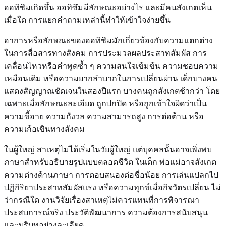
ออทิซึมเกิดขึ้น ออทิซึมมีลักษณะอย่างไร และมีคนสังเกตเห็น
เมื่อใด การแยกคำถามเหล่านี้ทำให้เข้าใจง่ายขึ้น
อาการหรือลักษณะของออทิซึมมักเกี่ยวข้องกับความแตกต่าง
ในการสื่อสารทางสังคม การประมวลผลประสาทสัมผัส การ
เคลื่อนไหวหรือคำพูดซ้ำ ๆ ความสนใจเข้มข้น ความชอบความ
เหมือนเดิม หรือความยากลำบากในการเปลี่ยนผ่าน เด็กบางคน
แสดงสัญญาณชัดเจนในสองปีแรก บางคนถูกสังเกตช้ากว่า โดย
เฉพาะเมื่อลักษณะละเอียด ถูกปกปิด หรือถูกเข้าใจผิดว่าเป็น
ความขี้อาย ความกังวล ความสามารถสูง การต่อต้าน หรือ
ความเก้อเขินทางสังคม
ในผู้ใหญ่ สาเหตุไม่ได้เริ่มในวัยผู้ใหญ่ แต่บุคคลนั้นอาจเพิ่งพบ
ภาษาสำหรับอธิบายรูปแบบตลอดชีวิต ในเด็ก พ่อแม่อาจสังเกต
ความต่างด้านภาษา การตอบสนองต่อชื่อน้อย การเล่นแปลกไป
ปฏิกิริยาประสาทสัมผัสแรง หรือความทุกข์เมื่อกิจวัตรเปลี่ยน ไม่
ว่ากรณีใด งานวิจัยเรื่องสาเหตุไม่ควรแทนที่การพิจารณา
ประสบการณ์จริง ประวัติพัฒนาการ ความต้องการสนับสนุน
และบริบทอย่างละเอียด