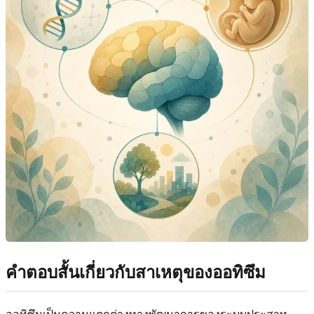
คำตอบสั้นเกี่ยวกับสาเหตุของออทิซึม