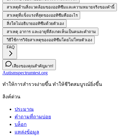
สาเหตุด้านสิ่งแวดล้อมของออทิซึมและความหมายจริงของคำนี้
สาเหตุที่แข็งแรงที่สุดของออทิซึมคืออะไร
สิ่งใดไม่อธิบายออทิซึมด้วยตัวเอง
สาเหตุ อาการ และอายุที่สังเกตเห็นเป็นคนละคำถาม
วิธีใช้การวิจัยสาเหตุของออทิซึมโดยไม่โทษตัวเอง
FAQ
เสียงของคุณสำคัญมาก!
Autismspectrumtest.org
ทําให้การสํารวจง่ายขึ้น ทําให้ชีวิตสมบูรณ์ยิ่งขึ้น
ลิงค์ด่วน
ประมาณ
คำถามที่ถามบ่อย
บล็อก
แหล่งข้อมูล