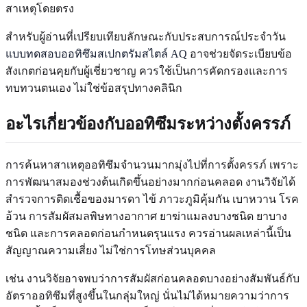
สาเหตุโดยตรง
สำหรับผู้อ่านที่เปรียบเทียบลักษณะกับประสบการณ์ประจำวัน
แบบทดสอบออทิซึมสเปกตรัมสไตล์ AQ
อาจช่วยจัดระเบียบข้อ
สังเกตก่อนคุยกับผู้เชี่ยวชาญ ควรใช้เป็นการคัดกรองและการ
ทบทวนตนเอง ไม่ใช่ข้อสรุปทางคลินิก
อะไรเกี่ยวข้องกับออทิซึมระหว่างตั้งครรภ์
การค้นหาสาเหตุออทิซึมจำนวนมากมุ่งไปที่การตั้งครรภ์ เพราะ
การพัฒนาสมองช่วงต้นเกิดขึ้นอย่างมากก่อนคลอด งานวิจัยได้
สำรวจการติดเชื้อของมารดา ไข้ ภาวะภูมิคุ้มกัน เบาหวาน โรค
อ้วน การสัมผัสมลพิษทางอากาศ ยาฆ่าแมลงบางชนิด ยาบาง
ชนิด และการคลอดก่อนกำหนดรุนแรง ควรอ่านผลเหล่านี้เป็น
สัญญาณความเสี่ยง ไม่ใช่การโทษส่วนบุคคล
เช่น งานวิจัยอาจพบว่าการสัมผัสก่อนคลอดบางอย่างสัมพันธ์กับ
อัตราออทิซึมที่สูงขึ้นในกลุ่มใหญ่ นั่นไม่ได้หมายความว่าการ