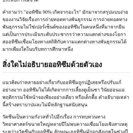
คำถามว่า "ออทิซึม 90% เกิดจากอะไร" มักมาจากสรุปแบบง่าย
ของงานวิจัยเรื่องการถ่ายทอดทางพันธุกรรม การถ่ายทอดทาง
พันธุกรรมไม่ใช่เปอร์เซ็นต์ของออทิซึมในคนหนึ่งที่มาจากยีน
แต่เป็นการประเมินระดับประชากรว่าความแตกต่างของโอกา
สออทิซึมเชื่อมโยงทางสถิติกับความแตกต่างทางพันธุกรรมได้
มากเพียงใดในบริบทการศึกษาหนึ่ง
สิ่งใดไม่อธิบายออทิซึมด้วยตัวเอง
แนวคิดเก่าหลายอย่างเกี่ยวกับออทิซึมถูกปฏิเสธหรือปรับแก้
อย่างมาก ออทิซึมไม่ได้เกิดจากการเลี้ยงดูเย็นชา วินัยอ่อนแอ
พฤติกรรมใช้หน้าจอเพียงอย่างเดียว หรือเด็กดื้อ คำอธิบายเหล่า
นี้สร้างตราบาปและไม่มีหลักฐานสนับสนุน
วัคซีนเป็นความกังวลทั่วไปอีกเรื่อง การทบทวนทาง
วิทยาศาสตร์ขนาดใหญ่หลายปีไม่พบความเชื่อมโยงเชิงสาเหตุ
ระหว่างวัคซีนกับออทิซึม ลักษณะออทิซึมมักถูกสังเกตในช่วงปี