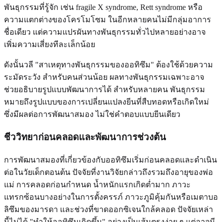
พันธุกรรมที่รู้จัก เช่น fragile X syndrome, Rett syndrome หรือ
ความแตกต่างของโครโมโซม ในอีกหลายคนไม่มีกลุ่มอาการ
ชื่อเดียว แต่ความแปรผันทางพันธุกรรมทั่วไปหลายอย่างอาจ
เพิ่มความเสี่ยงทีละเล็กน้อย
ดังนั้นวลี "สาเหตุทางพันธุกรรมของออทิซึม" ต้องใช้ด้วยความ
ระมัดระวัง สำหรับคนส่วนน้อย ผลทางพันธุกรรมเฉพาะอาจ
ช่วยอธิบายรูปแบบพัฒนาการได้ สำหรับหลายคน พันธุกรรม
หมายถึงรูปแบบของการเปลี่ยนแปลงยีนที่สืบทอดหรือเกิดใหม่
ซึ่งมีผลต่อการพัฒนาสมอง ไม่ใช่คำตอบแบบยีนเดียว
ชีววิทยาก่อนคลอดและพัฒนาการช่วงต้น
การพัฒนาสมองที่เกี่ยวข้องกับออทิซึมเริ่มก่อนคลอดและดำเนิน
ต่อในวัยเด็กตอนต้น ปัจจัยที่งานวิจัยกล่าวถึงรวมถึงอายุของพ่อ
แม่ การคลอดก่อนกำหนด น้ำหนักแรกเกิดต่ำมาก ภาวะ
แทรกซ้อนบางอย่างในการตั้งครรภ์ ภาวะภูมิคุ้มกันหรือเมตาบอ
ลิซึมของมารดา และช่วงที่ขาดออกซิเจนใกล้คลอด ปัจจัยเหล่า
นี้ไม่ได้ "ทำให้ออทิซึมเกิดขึ้น" อย่างเป็นเส้นตรงง่าย ๆ แต่อาจมี