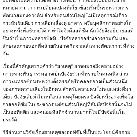
ออทิซึมเป็นความแตกต่างทางพัฒนาการของระบบประสาท
หมายความว่าการเปลี่ยนแปลงที่เกี่ยวข้องเริ่มขึ้นระหว่างการ
พัฒนาสมองช่วงต้น สำหรับคนส่วนใหญ่ ไม่มีเหตุการณ์เดียว
การสัมผัสเดียว การเลือกเลี้ยงดู อาหาร หรือบุคลิกภาพอย่างใด
อย่างหนึ่งที่อธิบายได้ว่าทำไมจึงมีออทิซึม นักวิจัยจึงอธิบายออทิ
ซึมว่าเป็นภาวะหลายปัจจัย: ปัจจัยหลายอย่างอาจรวมกัน และ
ลักษณะภายนอกที่คล้ายกันอาจเกิดจากเส้นทางพัฒนาการที่ต่าง
กัน
เรื่องนี้สำคัญเพราะคำว่า "สาเหตุ" อาจหมายถึงหลายอย่าง
ภาวะทางพันธุกรรมอาจเป็นปัจจัยร่วมที่ทราบในคนหนึ่ง ส่วน
ภาวะแทรกซ้อนระหว่างตั้งครรภ์หรือคลอดอาจเป็นส่วนหนึ่ง
ของภาพความเสี่ยงในอีกคน สำหรับหลายคน ไม่พบแหล่งที่มา
เดียว ปัจจัยเสี่ยงก็ไม่เหมือนสาเหตุโดยตรง ปัจจัยหนึ่งอาจเพิ่มโอ
กาสออทิซึมในประชากร แต่คนส่วนใหญ่ที่สัมผัสปัจจัยนั้นจะไม่
เป็นออทิสติก และคนออทิสติกจำนวนมากก็ไม่มีปัจจัยนั้นใน
ประวัติ
วิธีอ่านงานวิจัยเรื่องสาเหตุของออทิซึมที่เป็นประโยชน์คือถาม