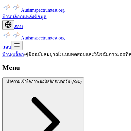
Autismspectrumtest.org
บ้าน
บล็อก
แหล่งข้อมูล
สอบ
Autismspectrumtest.org
สอบ
บ้าน
/
บล็อก
/
คู่มือฉบับสมบูรณ์: แบบทดสอบและวินิจฉัยภาวะออทิ
Menu
ทำความเข้าใจภาวะออทิสติกสเปกตรัม (ASD)