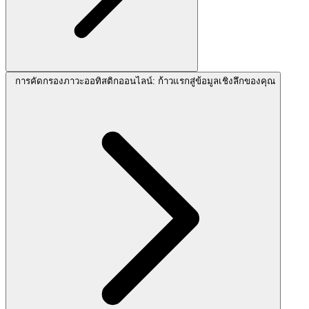
การคัดกรองภาวะออทิสติกออนไลน์: ก้าวแรกสู่ข้อมูลเชิงลึกของคุณ