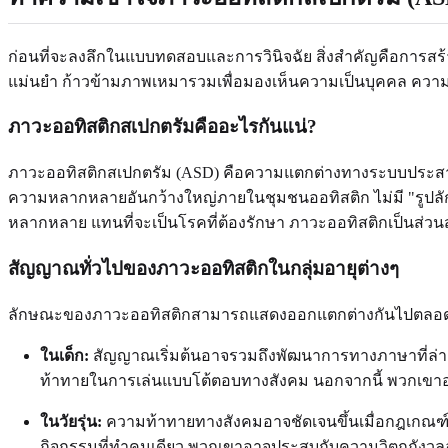
ก่อนที่จะลงลึกในแบบทดสอบและการวินิจฉัย สิ่งสำคัญคือการสร
แม่นยำ ก้าวข้ามภาพเหมารวมเพื่อมองเห็นความเป็นบุคคล ความรู
ภาวะออทิสติกสเปกตรัมคืออะไรกันแน่?
ภาวะออทิสติกสเปกตรัม (ASD) คือความแตกต่างทางระบบประสาทและพั
ความหลากหลายอันกว้างใหญ่ภายในชุมชนออทิสติก ไม่มี "รูปล
หลากหลาย แทนที่จะเป็นโรคที่ต้องรักษา ภาวะออทิสติกเป็นส่
สัญญาณทั่วไปของภาวะออทิสติกในกลุ่มอายุต่างๆ
ลักษณะของภาวะออทิสติกสามารถแสดงออกแตกต่างกันไปตลอดชีวิตข
ในเด็ก:
สัญญาณเริ่มต้นอาจรวมถึงพัฒนาการทางภาษาที่ล่า
ท้าทายในการเล่นแบบโต้ตอบทางสังคม นอกจากนี้ พวกเขาอาจมีป
ในวัยรุ่น:
ความท้าทายทางสังคมอาจชัดเจนขึ้นเมื่อกฎเกณฑ์ท
กิจกรรมที่ทำคนเดียว พวกเขาอาจประสบกับความวิตกกังวลอ