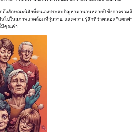
กถึงลักษณะนิสัยที่ตนเองประสบปัญหามานานหลายปี ซึ่งอาจรวมถ
นสภาพแวดล้อมที่วุ่นวาย, และความรู้สึกที่ว่าตนเอง "แตกต่าง" หรื
่มีคุณค่า