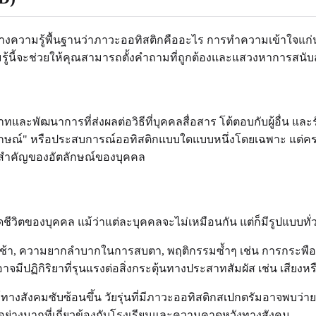
้างความรู้พื้นฐานว่าภาวะออทิสติกคืออะไร การทำความเข้าใจแก่
้นี้จะช่วยให้คุณสามารถตั้งคำถามที่ถูกต้องและแสวงหาการสนับสน
ฒนาการที่ส่งผลต่อวิธีที่บุคคลสื่อสาร โต้ตอบกับผู้อื่น และรับ
ักษณ์" หรือประสบการณ์ออทิสติกแบบใดแบบหนึ่งโดยเฉพาะ แต่คร
วนสำคัญของอัตลักษณ์ของบุคคล
องบุคคล แม้ว่าแต่ละบุคคลจะไม่เหมือนกัน แต่ก็มีรูปแบบทั่วไป
ช้า, ความยากลำบากในการสบตา, พฤติกรรมซ้ำๆ เช่น การกระพือม
ฏิกิริยาที่รุนแรงต่อสิ่งกระตุ้นทางประสาทสัมผัส เช่น เสียงหรือ
างสังคมซับซ้อนขึ้น วัยรุ่นที่มีภาวะออทิสติกสเปกตรัมอาจพบว่
ย่างมากที่เกี่ยวข้องกับโรงเรียนและความคาดหวังทางสังคม