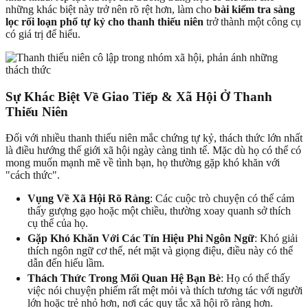
những khác biệt này trở nên rõ rệt hơn, làm cho
bài kiểm tra sàng
lọc rối loạn phổ tự kỷ cho thanh thiếu niên
trở thành một công cụ
có giá trị để hiểu.
Sự Khác Biệt Về Giao Tiếp & Xã Hội Ở Thanh
Thiếu Niên
Đối với nhiều thanh thiếu niên mắc chứng tự kỷ, thách thức lớn nhất
là điều hướng thế giới xã hội ngày càng tinh tế. Mặc dù họ có thể có
mong muốn mạnh mẽ về tình bạn, họ thường gặp khó khăn với
"cách thức".
Vụng Về Xã Hội Rõ Ràng
: Các cuộc trò chuyện có thể cảm
thấy gượng gạo hoặc một chiều, thường xoay quanh sở thích
cụ thể của họ.
Gặp Khó Khăn Với Các Tín Hiệu Phi Ngôn Ngữ
: Khó giải
thích ngôn ngữ cơ thể, nét mặt và giọng điệu, điều này có thể
dẫn đến hiểu lầm.
Thách Thức Trong Mối Quan Hệ Bạn Bè
: Họ có thể thấy
việc nói chuyện phiếm rất mệt mỏi và thích tương tác với người
lớn hoặc trẻ nhỏ hơn, nơi các quy tắc xã hội rõ ràng hơn.