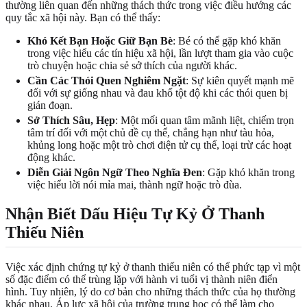
thường liên quan đến những thách thức trong việc điều hướng các
quy tắc xã hội này. Bạn có thể thấy:
Khó Kết Bạn Hoặc Giữ Bạn Bè
: Bé có thể gặp khó khăn
trong việc hiểu các tín hiệu xã hội, lần lượt tham gia vào cuộc
trò chuyện hoặc chia sẻ sở thích của người khác.
Cần Các Thói Quen Nghiêm Ngặt
: Sự kiên quyết mạnh mẽ
đối với sự giống nhau và đau khổ tột độ khi các thói quen bị
gián đoạn.
Sở Thích Sâu, Hẹp
: Một mối quan tâm mãnh liệt, chiếm trọn
tâm trí đối với một chủ đề cụ thể, chẳng hạn như tàu hỏa,
khủng long hoặc một trò chơi điện tử cụ thể, loại trừ các hoạt
động khác.
Diễn Giải Ngôn Ngữ Theo Nghĩa Đen
: Gặp khó khăn trong
việc hiểu lời nói mỉa mai, thành ngữ hoặc trò đùa.
Nhận Biết Dấu Hiệu Tự Kỷ Ở Thanh
Thiếu Niên
Việc xác định chứng tự kỷ ở thanh thiếu niên có thể phức tạp vì một
số đặc điểm có thể trùng lặp với hành vi tuổi vị thành niên điển
hình. Tuy nhiên, lý do cơ bản cho những thách thức của họ thường
khác nhau. Áp lực xã hội của trường trung học có thể làm cho