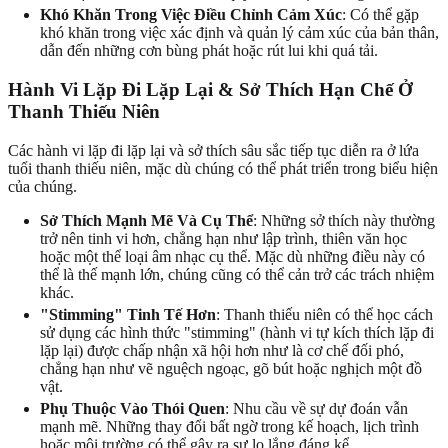
Khó Khăn Trong Việc Điều Chỉnh Cảm Xúc
: Có thể gặp
khó khăn trong việc xác định và quản lý cảm xúc của bản thân,
dẫn đến những cơn bùng phát hoặc rút lui khi quá tải.
Hành Vi Lặp Đi Lặp Lại & Sở Thích Hạn Chế Ở
Thanh Thiếu Niên
Các hành vi lặp đi lặp lại và sở thích sâu sắc tiếp tục diễn ra ở lứa
tuổi thanh thiếu niên, mặc dù chúng có thể phát triển trong biểu hiện
của chúng.
Sở Thích Mạnh Mẽ Và Cụ Thể
: Những sở thích này thường
trở nên tinh vi hơn, chẳng hạn như lập trình, thiên văn học
hoặc một thể loại âm nhạc cụ thể. Mặc dù những điều này có
thể là thế mạnh lớn, chúng cũng có thể cản trở các trách nhiệm
khác.
"Stimming" Tinh Tế Hơn
: Thanh thiếu niên có thể học cách
sử dụng các hình thức "stimming" (hành vi tự kích thích lặp đi
lặp lại) được chấp nhận xã hội hơn như là cơ chế đối phó,
chẳng hạn như vẽ nguệch ngoạc, gõ bút hoặc nghịch một đồ
vật.
Phụ Thuộc Vào Thói Quen
: Nhu cầu về sự dự đoán vẫn
mạnh mẽ. Những thay đổi bất ngờ trong kế hoạch, lịch trình
hoặc môi trường có thể gây ra sự lo lắng đáng kể.