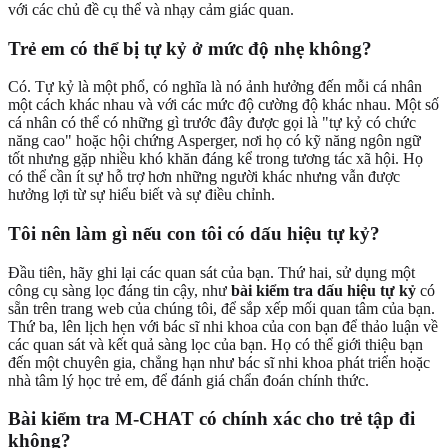
với các chủ đề cụ thể và nhạy cảm giác quan.
Trẻ em có thể bị tự kỷ ở mức độ nhẹ không?
Có. Tự kỷ là một phổ, có nghĩa là nó ảnh hưởng đến mỗi cá nhân
một cách khác nhau và với các mức độ cường độ khác nhau. Một số
cá nhân có thể có những gì trước đây được gọi là "tự kỷ có chức
năng cao" hoặc hội chứng Asperger, nơi họ có kỹ năng ngôn ngữ
tốt nhưng gặp nhiều khó khăn đáng kể trong tương tác xã hội. Họ
có thể cần ít sự hỗ trợ hơn những người khác nhưng vẫn được
hưởng lợi từ sự hiểu biết và sự điều chỉnh.
Tôi nên làm gì nếu con tôi có dấu hiệu tự kỷ?
Đầu tiên, hãy ghi lại các quan sát của bạn. Thứ hai, sử dụng một
công cụ sàng lọc đáng tin cậy, như
bài kiểm tra dấu hiệu tự kỷ
có
sẵn trên trang web của chúng tôi, để sắp xếp mối quan tâm của bạn.
Thứ ba, lên lịch hẹn với bác sĩ nhi khoa của con bạn để thảo luận về
các quan sát và kết quả sàng lọc của bạn. Họ có thể giới thiệu bạn
đến một chuyên gia, chẳng hạn như bác sĩ nhi khoa phát triển hoặc
nhà tâm lý học trẻ em, để đánh giá chẩn đoán chính thức.
Bài kiểm tra M-CHAT có chính xác cho trẻ tập đi
không?