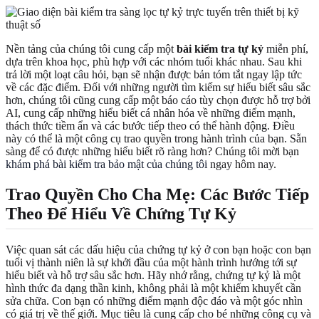
Nền tảng của chúng tôi cung cấp một
bài kiểm tra tự kỷ
miễn phí,
dựa trên khoa học, phù hợp với các nhóm tuổi khác nhau. Sau khi
trả lời một loạt câu hỏi, bạn sẽ nhận được bản tóm tắt ngay lập tức
về các đặc điểm. Đối với những người tìm kiếm sự hiểu biết sâu sắc
hơn, chúng tôi cũng cung cấp một báo cáo tùy chọn được hỗ trợ bởi
AI, cung cấp những hiểu biết cá nhân hóa về những điểm mạnh,
thách thức tiềm ẩn và các bước tiếp theo có thể hành động. Điều
này có thể là một công cụ trao quyền trong hành trình của bạn. Sẵn
sàng để có được những hiểu biết rõ ràng hơn? Chúng tôi mời bạn
khám phá bài kiểm tra bảo mật của chúng tôi
ngay hôm nay.
Trao Quyền Cho Cha Mẹ: Các Bước Tiếp
Theo Để Hiểu Về Chứng Tự Kỷ
Việc quan sát các dấu hiệu của chứng tự kỷ ở con bạn hoặc con bạn
tuổi vị thành niên là sự khởi đầu của một hành trình hướng tới sự
hiểu biết và hỗ trợ sâu sắc hơn. Hãy nhớ rằng, chứng tự kỷ là một
hình thức đa dạng thần kinh, không phải là một khiếm khuyết cần
sửa chữa. Con bạn có những điểm mạnh độc đáo và một góc nhìn
có giá trị về thế giới. Mục tiêu là cung cấp cho bé những công cụ và