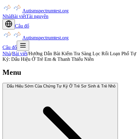
Autismspectrumtest.org
Nhà
Bài viết
Tài nguyên
Câu đố
Autismspectrumtest.org
Câu đố
Nhà
/
Bài viết
/
Hướng Dẫn Bài Kiểm Tra Sàng Lọc Rối Loạn Phổ Tự
Kỷ: Dấu Hiệu Ở Trẻ Em & Thanh Thiếu Niên
Menu
Dấu Hiệu Sớm Của Chứng Tự Kỷ Ở Trẻ Sơ Sinh & Trẻ Nhỏ