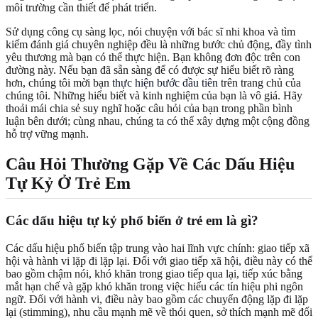
môi trường cần thiết để phát triển.
Sử dụng công cụ sàng lọc, nói chuyện với bác sĩ nhi khoa và tìm
kiếm đánh giá chuyên nghiệp đều là những bước chủ động, đầy tình
yêu thương mà bạn có thể thực hiện. Bạn không đơn độc trên con
đường này. Nếu bạn đã sẵn sàng để có được sự hiểu biết rõ ràng
hơn, chúng tôi mời bạn
thực hiện bước đầu tiên
trên trang chủ của
chúng tôi. Những hiểu biết và kinh nghiệm của bạn là vô giá. Hãy
thoải mái chia sẻ suy nghĩ hoặc câu hỏi của bạn trong phần bình
luận bên dưới; cùng nhau, chúng ta có thể xây dựng một cộng đồng
hỗ trợ vững mạnh.
Câu Hỏi Thường Gặp Về Các Dấu Hiệu
Tự Kỷ Ở Trẻ Em
Các dấu hiệu tự kỷ phổ biến ở trẻ em là gì?
Các dấu hiệu phổ biến tập trung vào hai lĩnh vực chính: giao tiếp xã
hội và hành vi lặp đi lặp lại. Đối với giao tiếp xã hội, điều này có thể
bao gồm chậm nói, khó khăn trong giao tiếp qua lại, tiếp xúc bằng
mắt hạn chế và gặp khó khăn trong việc hiểu các tín hiệu phi ngôn
ngữ. Đối với hành vi, điều này bao gồm các chuyển động lặp đi lặp
lại (stimming), nhu cầu mạnh mẽ về thói quen, sở thích mạnh mẽ đối