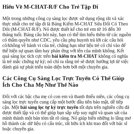
Hiểu Về M-CHAT-R/F Cho Trẻ Tập Đi
Một trong những công cụ sàng lọc được sử dụng rộng rãi và xác
thực nhất cho trẻ tập đi là Bảng Kiểm M-CHAT Sửa Đổi Có Theo
Dõi (M-CHAT-R/F). Nó được thiết kế cho trẻ em từ 16 đến 30
tháng tuổi. Bảng câu hỏi này, bạn có thể tìm hiểu thêm từ các nguồn
có thẩm quyền như CDC, yêu cầu phụ huynh trả lời các câu hỏi
có/không về hành vi của trẻ, chẳng hạn như liệu trẻ có chỉ vào để
thể hiện sự quan tâm hay phản ứng với tên của mình không. Kết
quả sàng lọc tích cực trên
bài kiểm tra M-CHAT
không có nghĩa
là trẻ mắc chứng tự kỷ; nó chỉ ra rằng trẻ sẽ được hưởng lợi từ việc
đánh giá sự phát triển toàn diện hơn bởi một chuyên gia.
Các Công Cụ Sàng Lọc Trực Tuyến Có Thể Giúp
Ích Cho Cha Mẹ Như Thế Nào
Đối với các bậc cha mẹ có con em và thanh thiếu niên, các công cụ
sàng lọc trực tuyến cung cấp một bước đầu tiên bảo mật, dễ tiếp
cận. Một
bài sàng lọc tự kỷ trực tuyến
tốt dựa trên nghiên cứu đã
được thiết lập và có thể giúp bạn sắp xếp suy nghĩ và quan sát của
mình thành một bản tóm tắt rõ ràng. Nó giúp biến những lo lắng mơ
hồ thành các dữ liệu có cấu trúc, rất hữu ích khi trao đổi với bác sĩ
hoặc chuyên gia.