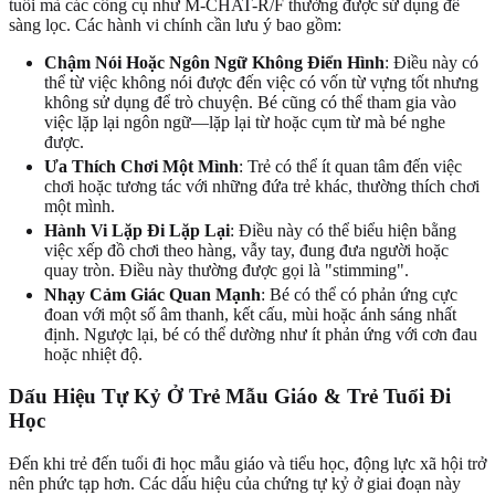
tuổi mà các công cụ như M-CHAT-R/F thường được sử dụng để
sàng lọc. Các hành vi chính cần lưu ý bao gồm:
Chậm Nói Hoặc Ngôn Ngữ Không Điển Hình
: Điều này có
thể từ việc không nói được đến việc có vốn từ vựng tốt nhưng
không sử dụng để trò chuyện. Bé cũng có thể tham gia vào
việc lặp lại ngôn ngữ—lặp lại từ hoặc cụm từ mà bé nghe
được.
Ưa Thích Chơi Một Mình
: Trẻ có thể ít quan tâm đến việc
chơi hoặc tương tác với những đứa trẻ khác, thường thích chơi
một mình.
Hành Vi Lặp Đi Lặp Lại
: Điều này có thể biểu hiện bằng
việc xếp đồ chơi theo hàng, vẫy tay, đung đưa người hoặc
quay tròn. Điều này thường được gọi là "stimming".
Nhạy Cảm Giác Quan Mạnh
: Bé có thể có phản ứng cực
đoan với một số âm thanh, kết cấu, mùi hoặc ánh sáng nhất
định. Ngược lại, bé có thể dường như ít phản ứng với cơn đau
hoặc nhiệt độ.
Dấu Hiệu Tự Kỷ Ở Trẻ Mẫu Giáo & Trẻ Tuổi Đi
Học
Đến khi trẻ đến tuổi đi học mẫu giáo và tiểu học, động lực xã hội trở
nên phức tạp hơn. Các dấu hiệu của chứng tự kỷ ở giai đoạn này