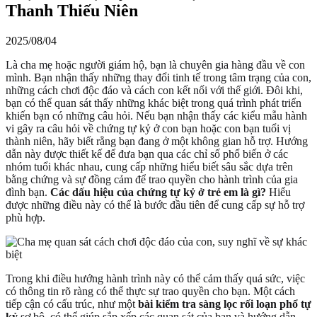
Thanh Thiếu Niên
2025/08/04
Là cha mẹ hoặc người giám hộ, bạn là chuyên gia hàng đầu về con
mình. Bạn nhận thấy những thay đổi tinh tế trong tâm trạng của con,
những cách chơi độc đáo và cách con kết nối với thế giới. Đôi khi,
bạn có thể quan sát thấy những khác biệt trong quá trình phát triển
khiến bạn có những câu hỏi. Nếu bạn nhận thấy các kiểu mẫu hành
vi gây ra câu hỏi về chứng tự kỷ ở con bạn hoặc con bạn tuổi vị
thành niên, hãy biết rằng bạn đang ở một không gian hỗ trợ. Hướng
dẫn này được thiết kế để đưa bạn qua các chỉ số phổ biến ở các
nhóm tuổi khác nhau, cung cấp những hiểu biết sâu sắc dựa trên
bằng chứng và sự đồng cảm để trao quyền cho hành trình của gia
đình bạn.
Các dấu hiệu của chứng tự kỷ ở trẻ em là gì?
Hiểu
được những điều này có thể là bước đầu tiên để cung cấp sự hỗ trợ
phù hợp.
Trong khi điều hướng hành trình này có thể cảm thấy quá sức, việc
có thông tin rõ ràng có thể thực sự trao quyền cho bạn. Một cách
tiếp cận có cấu trúc, như một
bài kiểm tra sàng lọc rối loạn phổ tự
kỷ
sơ bộ, có thể giúp sắp xếp các quan sát của bạn và hướng dẫn