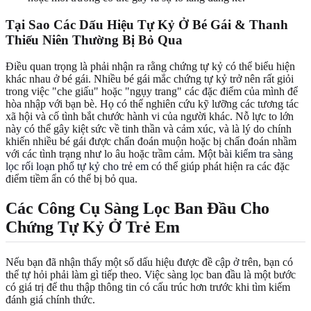
Tại Sao Các Dấu Hiệu Tự Kỷ Ở Bé Gái & Thanh
Thiếu Niên Thường Bị Bỏ Qua
Điều quan trọng là phải nhận ra rằng chứng tự kỷ có thể biểu hiện
khác nhau ở bé gái. Nhiều bé gái mắc chứng tự kỷ trở nên rất giỏi
trong việc "che giấu" hoặc "ngụy trang" các đặc điểm của mình để
hòa nhập với bạn bè. Họ có thể nghiên cứu kỹ lưỡng các tương tác
xã hội và cố tình bắt chước hành vi của người khác. Nỗ lực to lớn
này có thể gây kiệt sức về tinh thần và cảm xúc, và là lý do chính
khiến nhiều bé gái được chẩn đoán muộn hoặc bị chẩn đoán nhầm
với các tình trạng như lo âu hoặc trầm cảm. Một
bài kiểm tra sàng
lọc rối loạn phổ tự kỷ cho trẻ em
có thể giúp phát hiện ra các đặc
điểm tiềm ẩn có thể bị bỏ qua.
Các Công Cụ Sàng Lọc Ban Đầu Cho
Chứng Tự Kỷ Ở Trẻ Em
Nếu bạn đã nhận thấy một số dấu hiệu được đề cập ở trên, bạn có
thể tự hỏi phải làm gì tiếp theo. Việc sàng lọc ban đầu là một bước
có giá trị để thu thập thông tin có cấu trúc hơn trước khi tìm kiếm
đánh giá chính thức.