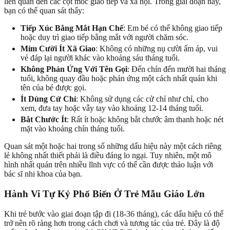
liên quan đến các cột mốc giao tiếp và xã hội. Trong giai đoạn này,
bạn có thể quan sát thấy:
Tiếp Xúc Bằng Mắt Hạn Chế
: Em bé có thể không giao tiếp
hoặc duy trì giao tiếp bằng mắt với người chăm sóc.
Mỉm Cười Ít Xã Giao
: Không có những nụ cười ấm áp, vui
vẻ đáp lại người khác vào khoảng sáu tháng tuổi.
Không Phản Ứng Với Tên Gọi
: Đến chín đến mười hai tháng
tuổi, không quay đầu hoặc phản ứng một cách nhất quán khi
tên của bé được gọi.
Ít Dùng Cử Chỉ
: Không sử dụng các cử chỉ như chỉ, cho
xem, đưa tay hoặc vẫy tay vào khoảng 12-14 tháng tuổi.
Bắt Chước Ít
: Rất ít hoặc không bắt chước âm thanh hoặc nét
mặt vào khoảng chín tháng tuổi.
Quan sát một hoặc hai trong số những dấu hiệu này một cách riêng
lẻ không nhất thiết phải là điều đáng lo ngại. Tuy nhiên, một mô
hình nhất quán trên nhiều lĩnh vực có thể cần được thảo luận với
bác sĩ nhi khoa của bạn.
Hành Vi Tự Kỷ Phổ Biến Ở Trẻ Mẫu Giáo Lớn
Khi trẻ bước vào giai đoạn tập đi (18-36 tháng), các dấu hiệu có thể
trở nên rõ ràng hơn trong cách chơi và tương tác của trẻ. Đây là độ