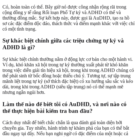
Có, hoàn toàn có thể. Bây giờ nó được công nhận rộng rãi trong
cộng đồng y tế rằng Rối loạn Phổ Tự kỷ và ADHD có thể và
thường đồng mắc. Sự kết hợp này, được gọi là AuDHD, tạo ra hồ
sơ các đặc điểm độc đáo, thách thức và điểm mạnh khác với việc chỉ
có một tình trạng.
Sự khác biệt chính giữa các triệu chứng tự kỷ và
ADHD là gì?
Sự khác biệt chính thường nằm ở động lực cơ bản cho một hành vi.
Ví dụ, khó khăn xã hội trong tự kỷ thường xuất phát từ khó khăn
trong việc diễn giải tín hiệu xã hội, trong khi trong ADHD chúng có
thể phát sinh từ bốc đồng hoặc thiếu chú ý. Tương tự, sự tập trung
mãnh liệt trong tự kỷ (sở thích đặc biệt) có xu hướng sâu sắc và kéo
dài, trong khi trong ADHD (siêu tập trung) nó có thể mạnh mẽ
nhưng ngắn ngủi hơn.
Làm thế nào để biết tôi có AuDHD, và nơi nào có
thể thực hiện bài kiểm tra ban đầu?
Cách duy nhất để biết chắc chắn là qua đánh giá toàn diện bởi
chuyên gia. Tuy nhiên, hành trình tự khám phá của bạn có thể bắt
đầu ngay tại đây. Nếu bạn nghi ngờ có đặc điểm của một hoặc cả