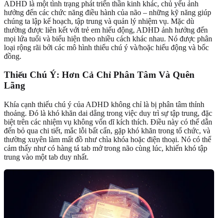
ADHD là một tình trạng phát triển thần kinh khác, chủ yếu ảnh
hưởng đến các chức năng điều hành của não – những kỹ năng giúp
chúng ta lập kế hoạch, tập trung và quản lý nhiệm vụ. Mặc dù
thường được liên kết với trẻ em hiếu động, ADHD ảnh hưởng đến
mọi lứa tuổi và biểu hiện theo nhiều cách khác nhau. Nó được phân
loại rộng rãi bởi các mô hình thiếu chú ý và/hoặc hiếu động và bốc
đồng.
Thiếu Chú Ý: Hơn Cả Chỉ Phân Tâm Và Quên
Lãng
Khía cạnh thiếu chú ý của ADHD không chỉ là bị phân tâm thỉnh
thoảng. Đó là khó khăn dai dẳng trong việc duy trì sự tập trung, đặc
biệt trên các nhiệm vụ không vốn dĩ kích thích. Điều này có thể dẫn
đến bỏ qua chi tiết, mắc lỗi bất cẩn, gặp khó khăn trong tổ chức, và
thường xuyên làm mất đồ như chìa khóa hoặc điện thoại. Nó có thể
cảm thấy như có hàng tá tab mở trong não cùng lúc, khiến khó tập
trung vào một tab duy nhất.