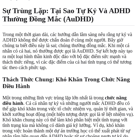
Sự Trùng Lặp: Tại Sao Tự Kỷ Và ADHD
Thường Đồng Mắc (AuDHD)
Trong một thời gian dài, các hướng dẫn lâm sàng nêu rằng tự kỷ và
ADHD không thể được chẩn đoán ở cùng một người. Bây giờ
chúng ta biết điều này là sai; chúng thường đồng mắc. Khi một cá
nhân có cả hai, nó thường được gọi là AuDHD. Sự kết hợp này tạo
ra một loại hình thần kinh độc đáo với bộ đặc điểm sức mạnh và
thách thức riêng, vì các đặc điểm của cả hai tình trạng có thể tương
tác theo cách phức tạp.
Thách Thức Chung: Khó Khăn Trong Chức Năng
Điều Hành
Một trong những lĩnh vực trùng lặp lớn nhất là trong
chức năng
điều hành
. Cả cá nhân tự kỷ và những người mắc ADHD đều có
thể gặp khó khăn trong việc tổ chức nhiệm vụ, quản lý thời gian, và
khởi xướng hoạt động (một hiện tượng được gọi là tê liệt nhiệm vụ).
Khó khăn chung này có thể làm khó phân biệt một tình trạng với
tình trạng kia mà không có đánh giá kỹ lưỡng. Ví dụ, khó khăn
trong việc hoàn thành một dự án trường học có thể xuất phát từ sự
phân tâm liên quan đến ADHD hoặc từ sự choáng ngợp tự kỷ do