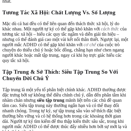
nhất.
Tương Tác Xã Hội: Chất Lượng Vs. Số Lượng
Mặc dù cả hai đều có thể liên quan đến thách thức xã hội, lý do
khác nhau. Một người tự kỷ có thể gặp khó khăn với
cách thức
của
tương tác xã hội – hiểu các quy tắc ngầm và diễn giải tín hiệu –
nhưng có thể đánh giá cao một vài kết nối thân thiết. Ngược lại, một
người mắc ADHD có thể gặp khó khăn với
cơ chế
của cuộc trò
chuyện do thiếu chú ý hoặc bốc đồng, chẳng hạn như chen ngang
người khác hoặc mất tập trung, ngay cả khi họ trực giác hiểu các
quy tắc xã hội.
Tập Trung & Sở Thích: Siêu Tập Trung So Với
Chuyển Dời Chú Ý
Tập trung là một yếu tố phân biệt chính khác. ADHD thường được
đặc trưng bởi sự không thể điều chỉnh chú ý, dẫn đến phân tâm khi
nhàm chán nhưng
siêu tập trung
mãnh liệt trên các chủ đề quan
tâm cao. Siêu tập trung này thường ngắn hạn và có thể thay đổi
nhanh chóng. Trong tự kỷ, sự tập trung sâu vào sở thích đặc biệt
thường bền vững và có hệ thống hơn trong các khoảng thời gian
dài. Người tự kỷ tìm kiếm để thu thập kiến thức sâu sắc, trong khi
người mắc ADHD có thể được thúc đẩy nhiều hơn bởi sự mới lạ và