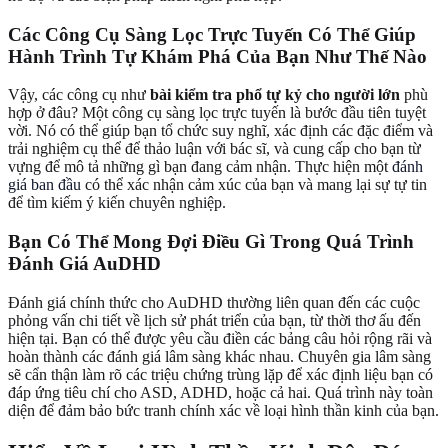
Các Công Cụ Sàng Lọc Trực Tuyến Có Thể Giúp
Hành Trình Tự Khám Phá Của Bạn Như Thế Nào
Vậy, các công cụ như
bài kiểm tra phổ tự kỷ cho người lớn
phù
hợp ở đâu? Một công cụ sàng lọc trực tuyến là bước đầu tiên tuyệt
vời. Nó có thể giúp bạn tổ chức suy nghĩ, xác định các đặc điểm và
trải nghiệm cụ thể để thảo luận với bác sĩ, và cung cấp cho bạn từ
vựng để mô tả những gì bạn đang cảm nhận. Thực hiện một
đánh
giá ban đầu
có thể xác nhận cảm xúc của bạn và mang lại sự tự tin
để tìm kiếm ý kiến chuyên nghiệp.
Bạn Có Thể Mong Đợi Điều Gì Trong Quá Trình
Đánh Giá AuDHD
Đánh giá chính thức cho AuDHD thường liên quan đến các cuộc
phỏng vấn chi tiết về lịch sử phát triển của bạn, từ thời thơ ấu đến
hiện tại. Bạn có thể được yêu cầu điền các bảng câu hỏi rộng rãi và
hoàn thành các đánh giá lâm sàng khác nhau. Chuyên gia lâm sàng
sẽ cẩn thận làm rõ các triệu chứng trùng lặp để xác định liệu bạn có
đáp ứng tiêu chí cho ASD, ADHD, hoặc cả hai. Quá trình này toàn
diện để đảm bảo bức tranh chính xác về loại hình thần kinh của bạn.