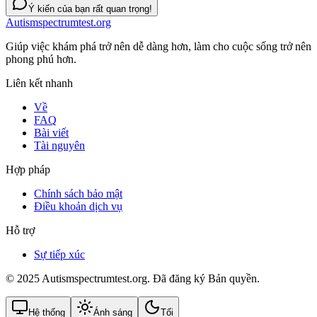
Ý kiến của bạn rất quan trọng!
Autismspectrumtest.org
Giúp việc khám phá trở nên dễ dàng hơn, làm cho cuộc sống trở nên
phong phú hơn.
Liên kết nhanh
Về
FAQ
Bài viết
Tài nguyên
Hợp pháp
Chính sách bảo mật
Điều khoản dịch vụ
Hỗ trợ
Sự tiếp xúc
© 2025 Autismspectrumtest.org. Đã đăng ký Bản quyền.
Hệ thống
Ánh sáng
Tối