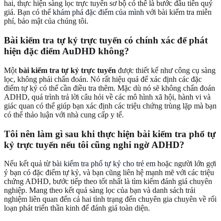
hai, thực hiện sàng lọc trực tuyến sơ bộ có thể là bước đầu tiên quý
giá. Bạn có thể
khám phá đặc điểm của mình
với bài kiểm tra miễn
phí, bảo mật của chúng tôi.
Bài kiểm tra tự kỷ trực tuyến có chính xác để phát
hiện đặc điểm AuDHD không?
Một
bài kiểm tra tự kỷ trực tuyến
được thiết kế như công cụ sàng
lọc, không phải chẩn đoán. Nó rất hiệu quả để xác định các đặc
điểm tự kỷ có thể cần điều tra thêm. Mặc dù nó sẽ không chẩn đoán
ADHD, quá trình trả lời câu hỏi về các mô hình xã hội, hành vi và
giác quan có thể giúp bạn xác định các triệu chứng trùng lặp mà bạn
có thể thảo luận với nhà cung cấp y tế.
Tôi nên làm gì sau khi thực hiện bài kiểm tra phổ tự
kỷ trực tuyến nếu tôi cũng nghi ngờ ADHD?
Nếu kết quả từ
bài kiểm tra phổ tự kỷ cho trẻ em
hoặc người lớn gợi
ý bạn có đặc điểm tự kỷ, và bạn cũng liên hệ mạnh mẽ với các triệu
chứng ADHD, bước tiếp theo tốt nhất là tìm kiếm đánh giá chuyên
nghiệp. Mang theo kết quả sàng lọc của bạn và danh sách trải
nghiệm liên quan đến cả hai tình trạng đến chuyên gia chuyên về rối
loạn phát triển thần kinh để đánh giá toàn diện.