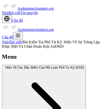
Autismspectrumtest.org
Nhà
Bài viết
Tài nguyên
Câu đố
Autismspectrumtest.org
Câu đố
Nhà
/
Bài viết
/
Bài Kiểm Tra Phổ Tự Kỷ: Hiểu Về Sự Trùng Lặp,
Khác Biệt Và Chẩn Đoán Kép AuDHD
Menu
Hiểu Về Các Đặc Điểm Của Rối Loạn Phổ Tự Kỷ (ASD)