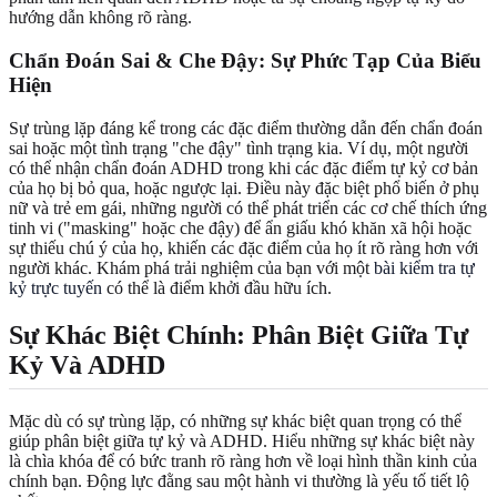
hướng dẫn không rõ ràng.
Chẩn Đoán Sai & Che Đậy: Sự Phức Tạp Của Biểu
Hiện
Sự trùng lặp đáng kể trong các đặc điểm thường dẫn đến chẩn đoán
sai hoặc một tình trạng "che đậy" tình trạng kia. Ví dụ, một người
có thể nhận chẩn đoán ADHD trong khi các đặc điểm tự kỷ cơ bản
của họ bị bỏ qua, hoặc ngược lại. Điều này đặc biệt phổ biến ở phụ
nữ và trẻ em gái, những người có thể phát triển các cơ chế thích ứng
tinh vi ("masking" hoặc che đậy) để ẩn giấu khó khăn xã hội hoặc
sự thiếu chú ý của họ, khiến các đặc điểm của họ ít rõ ràng hơn với
người khác. Khám phá trải nghiệm của bạn với một
bài kiểm tra tự
kỷ trực tuyến
có thể là điểm khởi đầu hữu ích.
Sự Khác Biệt Chính: Phân Biệt Giữa Tự
Kỷ Và ADHD
Mặc dù có sự trùng lặp, có những sự khác biệt quan trọng có thể
giúp phân biệt giữa tự kỷ và ADHD. Hiểu những sự khác biệt này
là chìa khóa để có bức tranh rõ ràng hơn về loại hình thần kinh của
chính bạn. Động lực đằng sau một hành vi thường là yếu tố tiết lộ