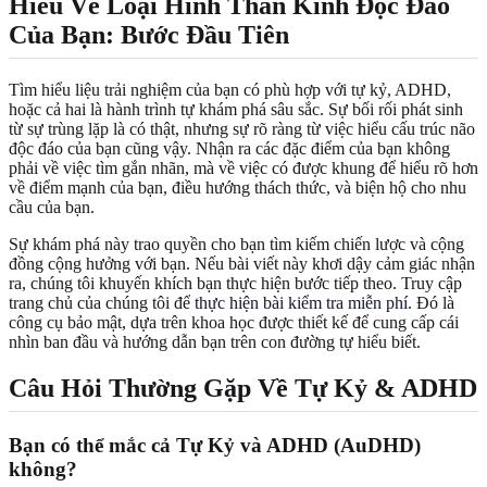
Hiểu Về Loại Hình Thần Kinh Độc Đáo
Của Bạn: Bước Đầu Tiên
Tìm hiểu liệu trải nghiệm của bạn có phù hợp với tự kỷ, ADHD,
hoặc cả hai là hành trình tự khám phá sâu sắc. Sự bối rối phát sinh
từ sự trùng lặp là có thật, nhưng sự rõ ràng từ việc hiểu cấu trúc não
độc đáo của bạn cũng vậy. Nhận ra các đặc điểm của bạn không
phải về việc tìm gắn nhãn, mà về việc có được khung để hiểu rõ hơn
về điểm mạnh của bạn, điều hướng thách thức, và biện hộ cho nhu
cầu của bạn.
Sự khám phá này trao quyền cho bạn tìm kiếm chiến lược và cộng
đồng cộng hưởng với bạn. Nếu bài viết này khơi dậy cảm giác nhận
ra, chúng tôi khuyến khích bạn thực hiện bước tiếp theo. Truy cập
trang chủ của chúng tôi để
thực hiện bài kiểm tra miễn phí
. Đó là
công cụ bảo mật, dựa trên khoa học được thiết kế để cung cấp cái
nhìn ban đầu và hướng dẫn bạn trên con đường tự hiểu biết.
Câu Hỏi Thường Gặp Về Tự Kỷ & ADHD
Bạn có thể mắc cả Tự Kỷ và ADHD (AuDHD)
không?