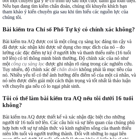
bởi một chuyên gia y tế có trình độ sau một cuộc đánh giá toàn diện.
Nếu bạn đang tìm kiếm chẩn đoán, chúng tôi khuyến khích bạn
tham khảo ý kiến chuyên gia sau khi tìm hiểu các nguồn lực của
chúng tôi
.
Bài kiểm tra Chỉ số Phổ Tự kỷ có chính xác không?
Bài kiểm tra AQ được coi là một công cụ sàng lọc đáng tin cậy và
đã được xác nhận khi được sử dụng cho mục đích của nó – đo
lường các đặc điểm tự kỷ ở người lớn và thanh thiếu niên (16 tuổi
trở lên) có trí thông minh bình thường. Độ chính xác của nó như
một
công cụ sàng lọc
được ghi nhận rõ ràng trong các nghiên cứu.
Tuy nhiên, độ chính xác để
chẩn đoán
không phải là mục tiêu của
nó. Nhiều yếu tố có thể ảnh hưởng đến điểm số của một cá nhân, và
nó nên được diễn giải một cách thận trọng và tốt nhất là thảo luận
với chuyên gia nếu có lo ngại phát sinh.
Tôi có thể làm bài kiểm tra AQ nếu tôi dưới 16 tuổi
không?
Bài kiểm tra AQ được thiết kế và xác nhận đặc biệt cho những
người từ 16 tuổi trở lên. Các câu hỏi và sự liên quan của chúng phù
hợp hơn với sự tự nhận thức và kinh nghiệm sống của thanh thiếu
niên lớn tuổi và người trưởng thành. Đối với những lo ngại liên