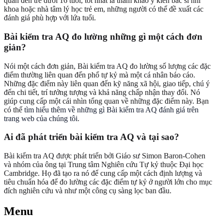
quan đến trẻ dưới 16 tuổi, tốt nhất là tham khảo ý kiến bác sĩ nhi
khoa hoặc nhà tâm lý học trẻ em, những người có thể đề xuất các
đánh giá phù hợp với lứa tuổi.
Bài kiểm tra AQ đo lường những gì một cách đơn
giản?
Nói một cách đơn giản, Bài kiểm tra AQ đo lường số lượng các đặc
điểm thường liên quan đến phổ tự kỷ mà một cá nhân báo cáo.
Những đặc điểm này liên quan đến kỹ năng xã hội, giao tiếp, chú ý
đến chi tiết, trí tưởng tượng và khả năng chấp nhận thay đổi. Nó
giúp cung cấp một cái nhìn tổng quan về những đặc điểm này. Bạn
có thể
tìm hiểu thêm về những gì Bài kiểm tra AQ đánh giá trên
trang web của chúng tôi
.
Ai đã phát triển bài kiểm tra AQ và tại sao?
Bài kiểm tra AQ được phát triển bởi Giáo sư Simon Baron-Cohen
và nhóm của ông tại Trung tâm Nghiên cứu Tự kỷ thuộc Đại học
Cambridge. Họ đã tạo ra nó để cung cấp một cách định lượng và
tiêu chuẩn hóa để đo lường các đặc điểm tự kỷ ở người lớn cho mục
đích nghiên cứu và như một công cụ sàng lọc ban đầu.
Menu