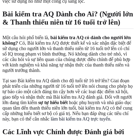
việc sử dụng nó như một công cụ sàng lọc.
Bài kiểm tra AQ Dành cho Ai? (Người lớn
& Thanh thiếu niên từ 16 tuổi trở lên)
Một câu hỏi phổ biến là,
bài kiểm tra AQ có dành cho người lớn
không?
Có, Bài kiểm tra AQ được thiết kế và xác nhận đặc biệt để
sử dụng cho người lớn và thanh thiếu niên từ 16 tuổi trở lên có chỉ
số IQ trong phạm vi bình thường. Nó không dành cho trẻ nhỏ, vì
các câu hỏi và sự liên quan của chúng được điều chỉnh để phù hợp
với kinh nghiệm và khả năng tự nhận thức của thanh thiếu niên và
người trưởng thành.
Tại sao Bài kiểm tra AQ dành cho độ tuổi từ 16 trở lên? Giai đoạn
phát triển của những người từ 16 tuổi trở lên nói chung cho phép họ
tự báo cáo một cách đáng tin cậy hơn về các loại đặc điểm xã hội,
giao tiếp và nhận thức mà Bài kiểm tra AQ đánh giá. Đối với người
lớn đang tìm kiếm
sự tự hiểu biết
hoặc phụ huynh và nhà giáo dục
quan tâm đến thanh thiếu niên lớn tuổi, bài kiểm tra AQ có thể cung
cấp những hiểu biết sơ bộ có giá trị. Nếu bạn đáp ứng các tiêu chí
này, bạn có thể cân nhắc
làm bài kiểm tra AQ trực tuyến
.
Các Lĩnh vực Chính được Đánh giá bởi