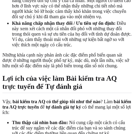
năng chuyển đổi sự chú ý của cá nhân. Một người có điểm cao
hơn ở lĩnh vực này có thể nhận thấy những chi tiết nhỏ mà
người khác bỏ lỡ hoặc cảm thấy khó khăn trong việc chuyển
đổi sự chú ý khi đã tham gia vào một nhiệm vụ.
Khả năng chấp nhận thay đổi / Ưu tiên sự ổn định:
Điều
này xem xét cách một cá nhân đối phó với những thay đổi
trong thói quen và sự ưu tiên của họ đối với tính dự đoán được.
Ví dụ, cảm thấy thoải mái với những sự kiện bất ngờ so với
việc thích một ngày có cấu trúc.
Những khía cạnh này phản ánh các đặc điểm phổ biến quan sát
được ở những người thuộc phổ tự kỷ, mặc dù, một lần nữa, việc sở
hữu một số đặc điểm này là phổ biến trong dân số nói chung.
Lợi ích của việc làm Bài kiểm tra AQ
trực tuyến để Tự đánh giá
Vậy,
bài kiểm tra AQ có thể giúp tôi như thế nào
? Làm
bài kiểm
tra AQ trực tuyến
để
tự đánh giá tự kỷ
có thể mang lại một số lợi
ích:
Thu thập cái nhìn ban đầu:
Nó cung cấp một cách có cấu
trúc để suy ngẫm về các đặc điểm của bạn và so sánh chúng
với các đặc điểm thường liên quan đến chứng tự kỷ.