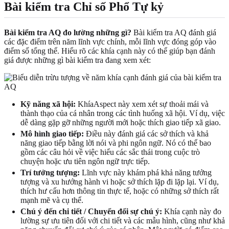
Bài kiểm tra Chỉ số Phổ Tự kỷ
Bài kiểm tra AQ đo lường những gì?
Bài kiểm tra AQ đánh giá
các đặc điểm trên năm lĩnh vực chính, mỗi lĩnh vực đóng góp vào
điểm số tổng thể. Hiểu rõ các khía cạnh này có thể giúp bạn đánh
giá được những gì bài kiểm tra đang xem xét:
Kỹ năng xã hội:
KhíaAspect này xem xét sự thoải mái và
thành thạo của cá nhân trong các tình huống xã hội. Ví dụ, việc
dễ dàng gặp gỡ những người mới hoặc thích giao tiếp xã giao.
Mô hình giao tiếp:
Điều này đánh giá các sở thích và khả
năng giao tiếp bằng lời nói và phi ngôn ngữ. Nó có thể bao
gồm các câu hỏi về việc hiểu các sắc thái trong cuộc trò
chuyện hoặc ưu tiên ngôn ngữ trực tiếp.
Trí tưởng tượng:
Lĩnh vực này khám phá khả năng tưởng
tượng và xu hướng hành vi hoặc sở thích lặp đi lặp lại. Ví dụ,
thích hư cấu hơn thông tin thực tế, hoặc có những sở thích rất
mạnh mẽ và cụ thể.
Chú ý đến chi tiết / Chuyển đổi sự chú ý:
Khía cạnh này đo
lường sự ưu tiên đối với chi tiết và các mẫu hình, cũng như khả