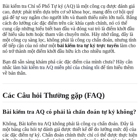
Bài kiểm tra Chỉ số Phổ Tự kỷ (AQ) là một công cụ được đánh giá
cao, được phát triển dựa trên cơ sở khoa học, mang đến cơ hội quý
giá để tự suy ngẫm cho người lớn và thanh thiếu niên lớn tuổi. Bằng
cách đo lường các đặc điểm trên các khía cạnh chính, nó có thể
cung cấp những hiểu biết ban đầu và đóng vai trò là điểm khởi đầu
để hiểu sâu hơn hoặc tham vấn chuyên môn. Hãy nhớ rằng, đây là
một công cụ sàng lọc, không phải là công cụ chẩn đoán, nhưng tính
dễ tiếp cận của nó như một
bài kiểm tra tự kỷ trực tuyến
làm cho
nó trở thành một điểm khởi đầu hữu ích cho nhiều người.
Bạn đã sẵn sàng khám phá các đặc điểm của mình chưa? Hãy cân
nhắc
làm bài kiểm tra AQ miễn phí của chúng tôi
để tìm hiểu thêm
về bản thân.
Các Câu hỏi Thường gặp (FAQ)
Bài kiểm tra AQ có phải là chẩn đoán tự kỷ không?
Không, Bài kiểm tra AQ không phải là công cụ chẩn đoán. Đây là
một bảng câu hỏi tự đánh giá được thiết kế để đo lường mức độ của
các đặc điểm tự kỷ. Chẩn đoán chính thức chỉ có thể được thực hiện