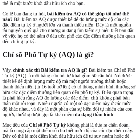
thể là một bước khởi đầu hữu ích cho bạn.
Có lẽ bạn đang tự hỏi,
bài kiểm tra AQ có thể giúp tôi như thế
nào?
Bài kiểm tra AQ được thiết kế để đo lường mức độ của các
đặc điểm tự kỷ ở người lớn và thanh thiếu niên. Đây là một nguồn
tài nguyên quý giá cho những ai đang tìm kiếm sự hiểu biết ban đầu
về việc họ có thể nằm ở đâu trên phổ các đặc điểm thường liên quan
đến chứng tự kỷ.
Chỉ số Phổ Tự kỷ (AQ) là gì?
Vậy,
chính xác thì Bài kiểm tra AQ là gì?
Bài kiểm tra Chỉ số Phổ
Tự kỷ (AQ) là một bảng câu hỏi tự khai gồm 50 câu hỏi. Nó được
thiết kế để định lượng mức độ mà một người trưởng thành hoặc
thanh thiếu niên (từ 16 tuổi trở lên) có trí thông minh bình thường sở
hữu các đặc điểm thường liên quan đến phổ tự kỷ. Điều quan trọng
là phải hiểu rằng AQ đo lường các đặc điểm, chứ không phải bản
thân một rối loạn. Nhiều người có một số đặc điểm này ở các mức
độ khác nhau, và đây là một phần của sự biến đổi tự nhiên của con
người, thường được gọi là khái niệm
đa dạng thần kinh
.
Mục tiêu của
Chỉ số Phổ Tự kỷ
không phải là đưa ra chẩn đoán,
mà là cung cấp một điểm số cho biết mức độ của các đặc điểm này.
Đây có thể là một điểm khởi đầu hữu ích để tự suy ngẫm hoặc để