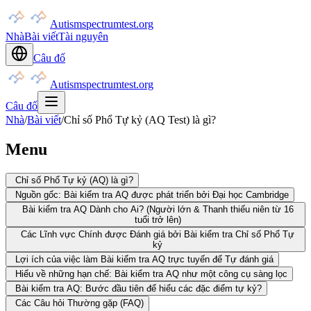
Autismspectrumtest.org
Nhà
Bài viết
Tài nguyên
Câu đố
Autismspectrumtest.org
Câu đố
Nhà
/
Bài viết
/
Chỉ số Phổ Tự kỷ (AQ Test) là gì?
Menu
Chỉ số Phổ Tự kỷ (AQ) là gì?
Nguồn gốc: Bài kiểm tra AQ được phát triển bởi Đại học Cambridge
Bài kiểm tra AQ Dành cho Ai? (Người lớn & Thanh thiếu niên từ 16
tuổi trở lên)
Các Lĩnh vực Chính được Đánh giá bởi Bài kiểm tra Chỉ số Phổ Tự
kỷ
Lợi ích của việc làm Bài kiểm tra AQ trực tuyến để Tự đánh giá
Hiểu về những hạn chế: Bài kiểm tra AQ như một công cụ sàng lọc
Bài kiểm tra AQ: Bước đầu tiên để hiểu các đặc điểm tự kỷ?
Các Câu hỏi Thường gặp (FAQ)