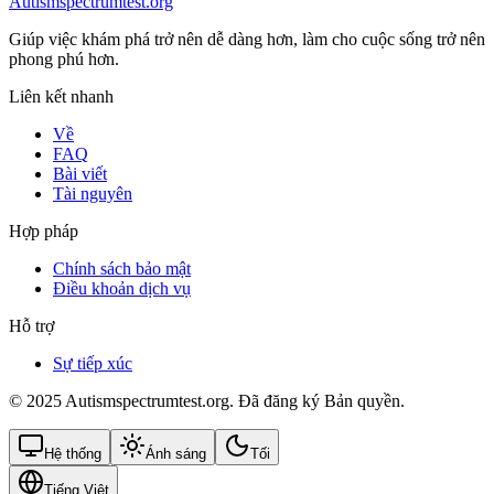
Autismspectrumtest.org
Giúp việc khám phá trở nên dễ dàng hơn, làm cho cuộc sống trở nên
phong phú hơn.
Liên kết nhanh
Về
FAQ
Bài viết
Tài nguyên
Hợp pháp
Chính sách bảo mật
Điều khoản dịch vụ
Hỗ trợ
Sự tiếp xúc
© 2025 Autismspectrumtest.org. Đã đăng ký Bản quyền.
Hệ thống
Ánh sáng
Tối
Tiếng Việt