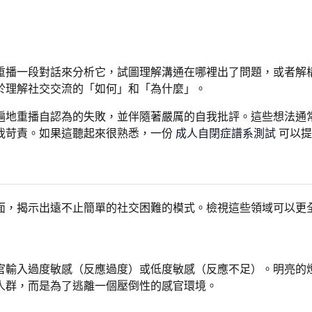
重播一段對話來分析它，試圖理解溝通在哪裡出了問題，或者解
於理解社交交流的「如何」和「為什麼」。
遍地重播自認為的失敗，並伴隨著嚴厲的自我批評。這些想法通
我苛責。如果這聽起來很熟悉，一份
成人自閉症譜系測試
可以提
面，揭示出遠不止簡單的社交困難的模式。檢視這些領域可以更
官輸入過度敏感（反應過度）或低度敏感（反應不足）。明亮的
人群，而是為了逃離一個壓倒性的感官環境。