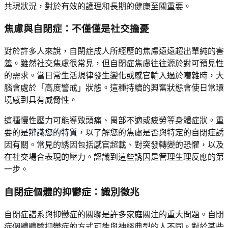
共現狀況，對於有效的護理和長期的健康至關重要。
焦慮與自閉症
：不僅僅是社交擔憂
對於許多人來說，自閉症成人所經歷的焦慮遠遠超出單純的害
羞。雖然社交焦慮很常見，但自閉症焦慮往往源於對可預見性
的需求。當日常生活規律發生變化或感官輸入過於嘈雜時，大
腦會處於「高度警戒」狀態。這種持續的興奮狀態會使日常環
境感到具有威脅性。
這種慢性壓力可能導致頭痛、胃部不適或疲勞等身體症狀。重
要的是
辨識您的特質
，以了解您的焦慮是否與特定的自閉症誘
因有關。常見的誘因包括感官超載、對突發轉變的恐懼，以及
在社交場合表現的壓力。認識到這些誘因是管理生理反應的第
一步。
自閉症個體的抑鬱症
：識別徵兆
自閉症譜系與抑鬱症的關聯是許多家庭關注的重大問題。自閉
症個體體驗抑鬱症的方式可能與神經典型的人不同。對於某些