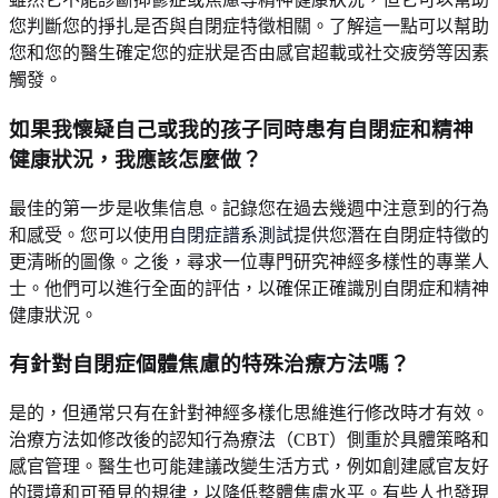
您判斷您的掙扎是否與自閉症特徵相關。了解這一點可以幫助
您和您的醫生確定您的症狀是否由感官超載或社交疲勞等因素
觸發。
如果我懷疑自己或我的孩子同時患有自閉症和精神
健康狀況，我應該怎麼做？
最佳的第一步是收集信息。記錄您在過去幾週中注意到的行為
和感受。您可以使用
自閉症譜系測試
提供您潛在自閉症特徵的
更清晰的圖像。之後，尋求一位專門研究神經多樣性的專業人
士。他們可以進行全面的評估，以確保正確識別自閉症和精神
健康狀況。
有針對自閉症個體焦慮的特殊治療方法嗎？
是的，但通常只有在針對神經多樣化思維進行修改時才有效。
治療方法如修改後的認知行為療法（CBT）側重於具體策略和
感官管理。醫生也可能建議改變生活方式，例如創建感官友好
的環境和可預見的規律，以降低整體焦慮水平。有些人也發現