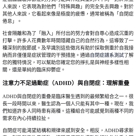
人來說，它表現為對他們「特殊興趣」的完全失去興趣。對於
其他人來說，它看起來像是極度的疲憊，通常被稱為「自閉症
倦怠」。
社會隔離和為了「融入」所付出的努力會對自尊心造成沉重的
打擊。許多人花費數年時間隱藏自己的自然行為，這導致了一
種深刻的脫節感。及早識別這些徵兆有助於採取側重於自我接
納而非僅僅是症狀管理的干預措施。通過
自閉症譜系測試
了解
您的獨特情況，可以幫助您確定您的掙扎是與神經多樣性相
關，還是單純的臨床抑鬱症。
注意力不足過動症（ADHD）與自閉症
：理解重疊
ADHD與自閉症的重疊是臨床醫生遇到的最頻繁組合之一。很
長一段時間以來，醫生認為一個人只能有其中一種。現在，我
們知道許多人同時患有兩種。這種組合可能感覺到兩種不同的
需求在內心持續拉扯。
自閉症可能渴望結構和規律來感到安全。相反，ADHD尋求新