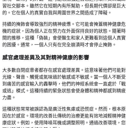
習社交腳本。雖然它在短期內有所幫助，但長期代價卻是巨大
的。它在個人的真實自我與周圍世界之間造成了障礙。
持續的掩飾會導致強烈的精神疲憊。它可能會掩蓋精神健康危
機的症狀，因為個人正在努力在外面保持良好的狀態。隨著時
間的推移，這種「偽裝」會使醫生和家人更難看到這個人真實
的困擾。通常，一個人只有在完全崩潰時才會停止掩飾。
感官處理差異及其對精神健康的影響
大多數自閉症患者都存在感官處理差異。這意味著他們可能對
光線、聲音、觸覺或氣味過於敏感或不敏感。當一個人不斷受
到痛苦的感官輸入的轟擊時，他們的神經系統會一直處於「戰
或逃」模式。這種持續的緊急狀態會使身體和精神都感到精疲
力盡。
這種狀態常常被誤認為是廣泛性焦慮或恐慌症。然而，根本原
因在於感官。環境的改善比傳統的治療更能有效地減輕精神健
康症狀。例如，使用降噪耳機或調整照明。通過改善環境，您