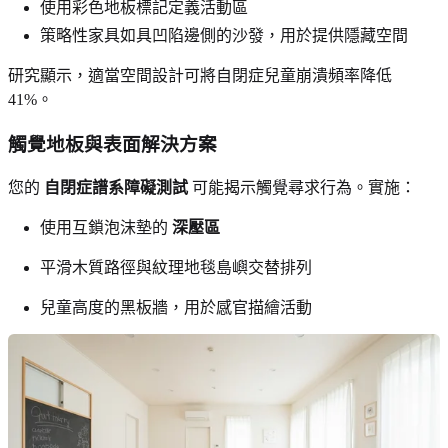
使用彩色地板標記定義活動區
策略性家具如具凹陷邊側的沙發，用於提供隱藏空間
研究顯示，適當空間設計可將自閉症兒童崩潰頻率降低
41%。
觸覺地板與表面解決方案
您的
自閉症譜系障礙測試
可能揭示觸覺尋求行為。實施：
使用互鎖泡沫墊的
深壓區
平滑木質路徑與紋理地毯島嶼交替排列
兒童高度的黑板牆，用於感官描繪活動