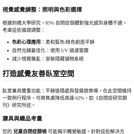
視覺感覺調整：照明與色彩選擇
根據劍橋大學研究，85% 自閉症個體對強光感到身體不適。
考慮這些循證調整：
色彩心理應用
：柔和藍色/綠色創造平靜
自然光線最佳化：使用 UV 過濾窗膜
減少視覺雜亂：安裝隱藏儲物系統
打造感覺友善臥室空間
臥室兼具雙重功能：平靜退隱處與發展遊樂場。在此空間維持
一致例行程序，可將焦慮降低高達 62%，如《自閉症研究期
刊》研究所述。
寢具與織品考量
您的
兒童自閉症篩檢
可能揭示觸覺敏感。針對這些解決方