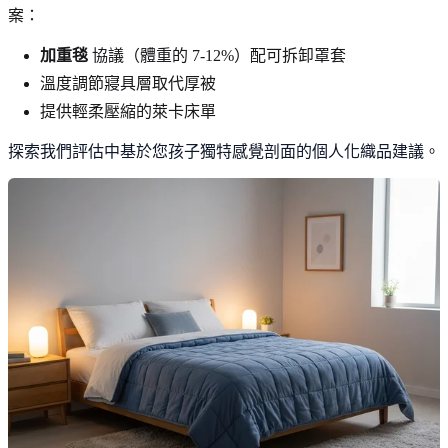
案：
加重毯
協議（體重的 7-12%）配可拆卸罩套
溫度調節寢具層取代厚被
提供輕柔壓縮的萊卡床單
探索我們評估中基於您孩子獨特感覺剖面的個人化織品建議
。