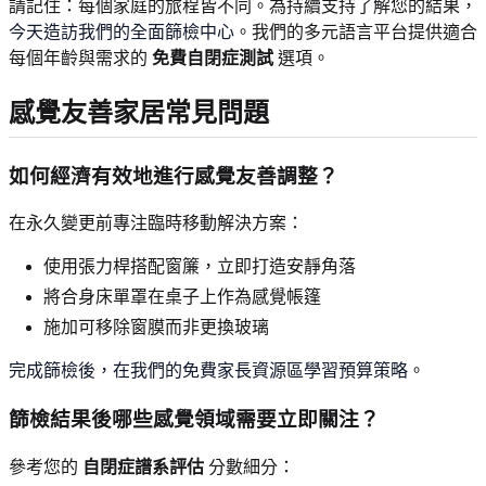
請記住：每個家庭的旅程皆不同。為持續支持了解您的結果，
今天造訪我們的全面篩檢中心
。我們的多元語言平台提供適合
每個年齡與需求的
免費自閉症測試
選項。
感覺友善家居常見問題
如何經濟有效地進行感覺友善調整？
在永久變更前專注臨時移動解決方案：
使用張力桿搭配窗簾，立即打造安靜角落
將合身床單罩在桌子上作為感覺帳篷
施加可移除窗膜而非更換玻璃
完成篩檢後，在我們的免費家長資源區學習預算策略
。
篩檢結果後哪些感覺領域需要立即關注？
參考您的
自閉症譜系評估
分數細分：