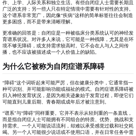
作、上学、人际关系和独立生活。有些自闭症人士需要长期且
广泛的支持；另一些人只在特定情境中需要有针对性的支持。
这个谱系非常宽广，因此像“疾病”这样的简单标签往往会制造
更多困惑，而不是带来清晰理解。
更准确的回答是：自闭症是一种被临床分类系统认可的神经发
育谱系状况。对许多人来说，它可能是一种残障，尤其是在环
境不够无障碍，或支持需求较高时。它不会在人与人之间传
播，也不应该被描述成一个人价值上的缺陷。
为什么它被称为自闭症谱系障碍
“障碍”这个词听起来可能严厉，但在健康分类中，它通常指一
种可识别、并可能影响功能或福祉的模式。自闭症谱系障碍被
归入神经发育状况，是因为相关迹象始于发育过程，即使它们
可能直到儿童后期、青春期或成年后才被注意到。
“谱系”与“障碍”同样重要。它并不表示从轻到重的一条直线，
而是指自闭症人士可能拥有不同组合的特质、优势、挑战和支
持需求。一个人可能说话流利，却难以承受感觉过载和社交耗
竭。另一个人可能很少说话或不使用口语，并在日常任务中需