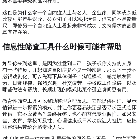
或不需要持续掩饰的社群。
这也是为什么拿一个自闭症人士与名人、企业家、同学或亲戚
比较可能产生误导。公众例子可以减少污名，但它们不是衡量
尺。即使另一个自闭症人士看起来非常成功，支持需求依然是
真实存在的。
信息性筛查工具什么时候可能有帮助
如果你来到这里，是因为注意到自己、孩子或你支持的人身上
有一些特质，并想知道自闭症是不是一种疾病，那么下一步不
必很戏剧化。可以先写下具体例子：沟通模式、感觉触发因
素、日常规律、强烈兴趣、社交疲劳、学校或工作障碍，以及
哪些做法有帮助。长期出现的模式比某个孤立瞬间更有用。
教育性筛查工具可以帮助整理这些反思。它能提供词汇、显示
值得进一步探索的模式，并让你更容易决定是否寻求正式临床
评估。它不应被当作最终标签，也不能替代专业照护。如果安
全、发育、学校可及性、心理健康或日常功能让人担忧，应把
观察结果带给合格专业人员。
对“自闭症是一种疾病吗”最平衡的回答是：不是，自闭症更适